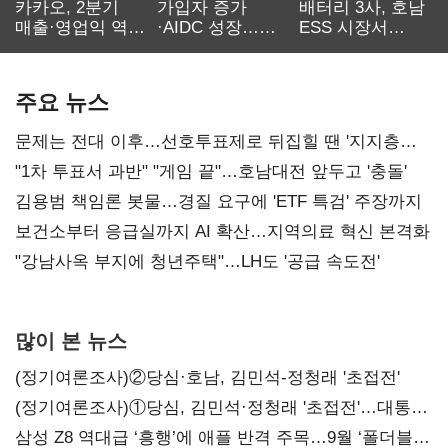
카카오, 2분기
가입자 증가
배터리 3사, 호남
매출·영업익 역대
·AIDC 성장…
ESS 시장서
최대…에이전트
SKT 2분기 성장
‘격돌’
AI 수익화 관건
본궤도
주요 뉴스
문제는 전대 이후…선호투표제로 뒤집힐 땐 '지지층
불복'
"1차 투표서 과반" "게임 끝"…호남대전 앞두고 '충돌'
김용범 책임론 봇물…경질 요구에 'ETF 특검' 주장까지
보건소부터 응급실까지 AI 확산…지역의료 혁신 본격화
"강남사옥 부지에 청년주택"…LH도 '공급 속도전'
많이 본 뉴스
(정기여론조사)②당심·호남, 김민석-정청래 '초접전'
(정기여론조사)①당심, 김민석·정청래 '초접전'…대통령
지지도 '50% 아래로'(종합)
삼성 Z8 역대급 ‘흥행’에 애플 반격 주목…9월 ‘폴더블