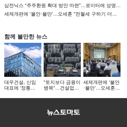
대전’
삼전닉스 “주주환원 확대 방안 마련”…로이터에 성명
보내
세제개편에 ‘불안·불만’…오세훈 "전월세 구하기 더
힘들어질 것"
함께 볼만한 뉴스
대우건설, 신임
"토지보다 금융이
세제개편에 ‘불안
대표에 '정통
병목"…건설업계,
·불만’…오세훈
대우맨' 이강석
PF 자금경색
"전월세 구하기
부사장 내정
해소 목소리
더 힘들어질 것"