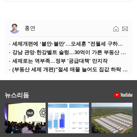
홍연
세제개편에 ‘불안·불만’…오세훈 "전월세 구하기 더 힘들어질 것"
강남 관망·한강벨트 술렁…30억이 가른 부동산 민심
세제로는 역부족…정부 '공급대책' 만지작
(부동산 세제 개편)"절세 매물 늘어도 집값 하락 제한적"…전세난·양극화 심화 우려
뉴스리듬