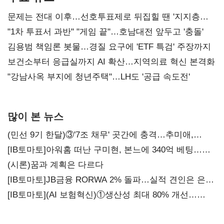
문제는 전대 이후…선호투표제로 뒤집힐 땐 '지지층
불복'
"1차 투표서 과반" "게임 끝"…호남대전 앞두고 '충돌'
김용범 책임론 봇물…경질 요구에 'ETF 특검' 주장까지
보건소부터 응급실까지 AI 확산…지역의료 혁신 본격화
"강남사옥 부지에 청년주택"…LH도 '공급 속도전'
많이 본 뉴스
(민선 9기 한달)③'7조 채무' 곳간에 충격…추미애,
20년만에 '비상재정' 선언 승부수
[IB토마토]아워홈 떠난 구미현, 본느에 340억 베팅…
가족 지배체제 구축
(시론)꿈과 계획은 다르다
[IB토마토]JB금융 RORWA 2% 돌파…실적 견인은 은행
아닌 캐피탈
[IB토마토](AI 보험혁신)①생산성 최대 80% 개선…
현실은 '실행 격차'