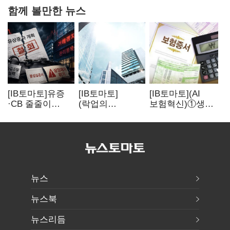
함께 볼만한 뉴스
[IB토마토]유증
[IB토마토]
[IB토마토](AI
·CB 줄줄이
(락업의
보험혁신)①생산
무산…코스닥
두얼굴)②공모가
성 최대 80%
벌점 급증에 상폐
뛰자 첫날 매도…
개선…현실은
압박
FI 엑시트 전략
'실행 격차'
갈렸다
뉴스
뉴스북
뉴스리듬