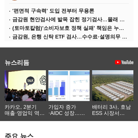
'편면적 구속력' 도입 전부터 무용론
금감원 현안검사에 발목 잡힌 정기검사…몰래 웃는 금융권
(토마토칼럼)'소비자보호 정책 실패' 책임은 누가 지나
금감원, 은행 신탁 ETF 검사…수수료·설명의무 정조준
뉴스리듬
카카오, 2분기
가입자 증가
배터리 3사, 호남
매출·영업익 역대
·AIDC 성장…
ESS 시장서
최대…에이전트
SKT 2분기 성장
‘격돌’
AI 수익화 관건
본궤도
주요 뉴스