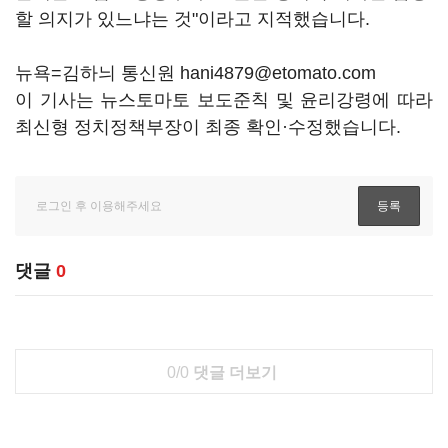
할 의지가 있느냐는 것"이라고 지적했습니다.
뉴욕=김하늬 통신원 hani4879@etomato.com
이 기사는 뉴스토마토 보도준칙 및 윤리강령에 따라
최신형 정치정책부장이 최종 확인·수정했습니다.
댓글
0
0/0
댓글 더보기