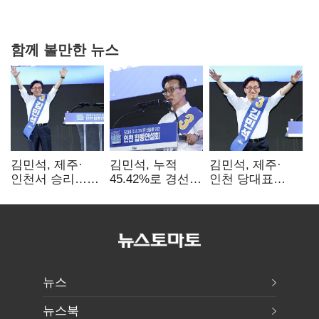
0.86%p(2보)
함께 볼만한 뉴스
김민석, 제주·
김민석, 누적
김민석, 제주·
인천서 승리…
45.42%로 경선
인천 당대표
누적 득표율 '1위
1위…정청래와
경선서 '1위'(1보)
탈환'(종합)
격차
0.86%p(2보)
뉴스
뉴스북