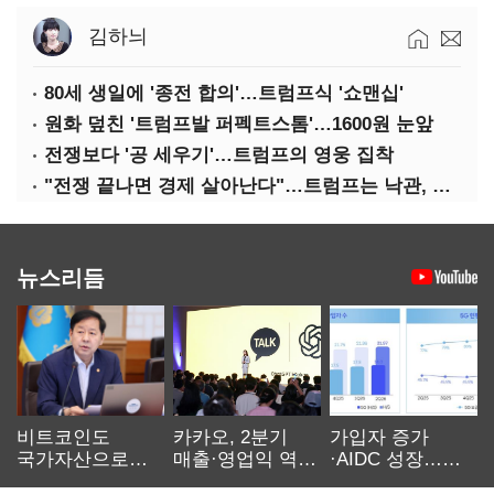
김하늬
80세 생일에 '종전 합의'…트럼프식 '쇼맨십'
원화 덮친 '트럼프발 퍼펙트스톰'…1600원 눈앞
전쟁보다 '공 세우기'…트럼프의 영웅 집착
"전쟁 끝나면 경제 살아난다"…트럼프는 낙관, 미국인은 싸늘
뉴스리듬
비트코인도
카카오, 2분기
가입자 증가
국가자산으로…'
매출·영업익 역대
·AIDC 성장…
보관·평가·처분'
최대…에이전트
SKT 2분기 성장