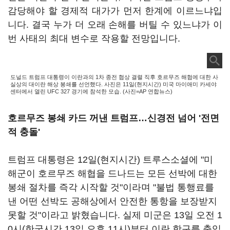
감당해야 할 경제적 대가가 먼저 한계에 이르느냐입
니다. 결국 누가 더 오래 손해를 버틸 수 있느냐가 이
번 사태의 최대 변수로 작용할 전망입니다.
도널드 트럼프 대통령이 이란과의 1차 종전 협상 결렬 직후 호르무즈 해협에 대한 사
실상의 대이란 해상 봉쇄를 선언했다. 사진은 11일(현지시간) 미국 마이애미 카세야
센터에서 열린 UFC 327 경기에 참석한 모습. (사진=AP 연합뉴스)
호르무즈 봉쇄 카드 꺼낸 트럼프…신경전 넘어 '전면
적 충돌'
트럼프 대통령은 12일(현지시간) 트루스소셜에 "미
해군이 호르무즈 해협을 드나드는 모든 선박에 대한
봉쇄 절차를 즉각 시작할 것"이라며 "불법 통행료를
낸 어떤 선박도 공해상에서 안전한 통항을 보장받지
못할 것"이라고 밝혔습니다. 실제 미군은 13일 오전 1
0시(한국시간 13일 오후 11시)부터 이란 항구를 출입