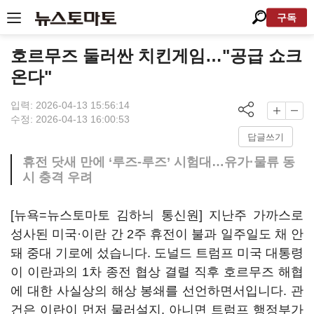
구독
호르무즈 둘러싼 치킨게임…"공급 쇼크
온다"
입력: 2026-04-13 15:56:14
수정: 2026-04-13 16:00:53
답글쓰기
휴전 닷새 만에 ‘루즈-루즈’ 시험대…유가·물류 동
시 충격 우려
[뉴욕=뉴스토마토 김하늬 통신원] 지난주 가까스로
성사된 미국·이란 간 2주 휴전이 불과 일주일도 채 안
돼 중대 기로에 섰습니다. 도널드 트럼프 미국 대통령
이 이란과의 1차 종전 협상 결렬 직후 호르무즈 해협
에 대한 사실상의 해상 봉쇄를 선언하면서입니다. 관
건은 이란이 먼저 물러설지, 아니면 트럼프 행정부가