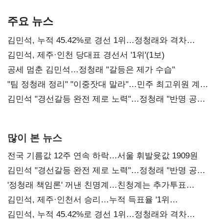
기준은 숙제
AI 수익화 관건
본궤도
주요 뉴스
김민석, 누적 45.42%로 경선 1위…정청래와 격차
0.86%p(2보)
김민석, 제주·인천 당대표 경선서 '1위'(1보)
공세 멈춘 김민석…정청래 "갈등은 제가 수습"
"팀 정청래 정리" "이중잣대 말라"…민주 최고위원 계파
다툼 격화
김민석 "경선갈등 완전 제로 노력"…정청래 "반명 공세
사과부터"
많이 본 뉴스
전국 기름값 12주 연속 하락…서울 휘발윳값 1909원
김민석 "경선갈등 완전 제로 노력"…정청래 "반명 공세
사과부터"
'정청래 책임론' 꺼낸 친명계…친청계는 추가투표
때리기
김민석, 제주·인천서 승리…누적 득표율 '1위
탈환'(종합)
김민석, 누적 45.42%로 경선 1위…정청래와 격차