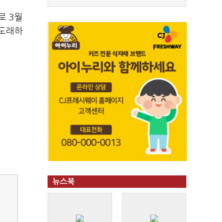
로 3월
 도래하
뉴스북