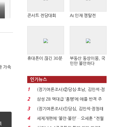
콘서트 전당대회
AI 인재 쟁탈전
휴대폰이 끊긴 30분
부동산 동상이몽, 국
민만 불안하다
환 가속
인기뉴스
1
(정기여론조사)②당심·호남, 김민석-정
청래 '초접전'...
2
삼성 Z8 역대급 ‘흥행’에 애플 반격 주
목…9월 ‘폴...
3
(정기여론조사)①당심, 김민석·정청래
'초접전'…대통령 ...
4
세제개편에 ‘불안·불만’…오세훈 "전월
세 구하기 더 ...