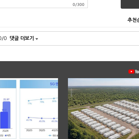
0
/
300
추천
0/0
댓글 더보기