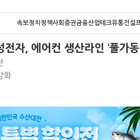
속보
정치
정책
사회
증권
금융
산업
테크
유통
건설
성전자, 에어컨 생산라인 ‘풀가동
전
 강화