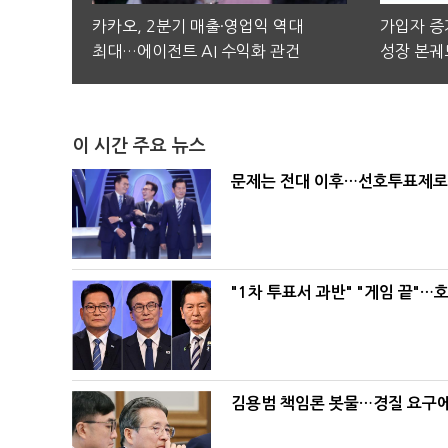
카카오, 2분기 매출·영업익 역대
가입자 증가
최대…에이전트 AI 수익화 관건
성장 본궤
이 시간 주요 뉴스
문제는 전대 이후…선호투표제로 
"1차 투표서 과반" "게임 끝"…
김용범 책임론 봇물…경질 요구에 