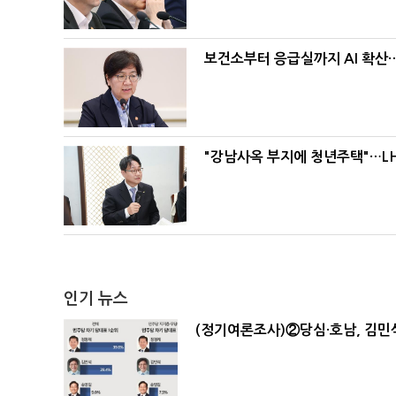
보건소부터 응급실까지 AI 확산
"강남사옥 부지에 청년주택"…LH
인기 뉴스
(정기여론조사)②당심·호남, 김민석