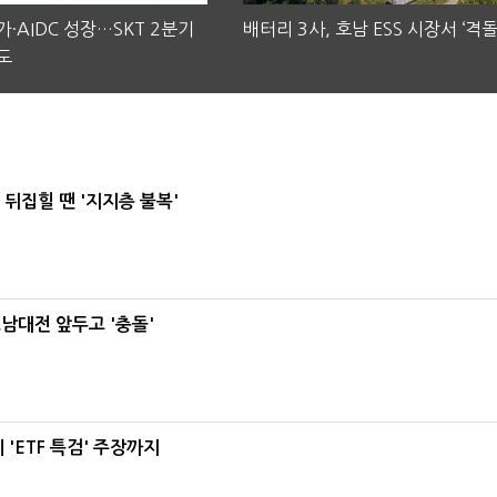
·AIDC 성장…SKT 2분기
배터리 3사, 호남 ESS 시장서 ‘격돌
도
뒤집힐 땐 '지지층 불복'
호남대전 앞두고 '충돌'
'ETF 특검' 주장까지