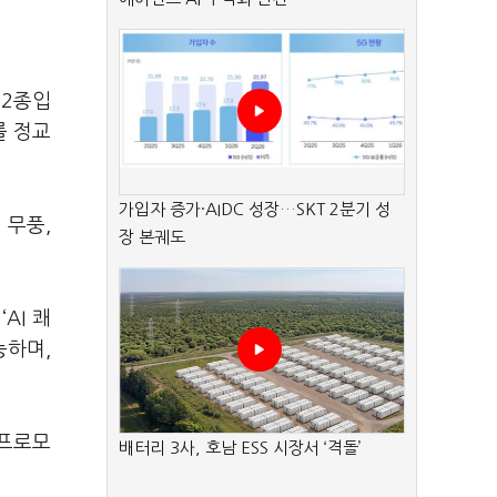
 2종입
를 정교
가입자 증가·AIDC 성장…SKT 2분기 성
 무풍,
장 본궤도
AI 쾌
능하며,
 프로모
배터리 3사, 호남 ESS 시장서 ‘격돌’