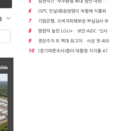
5
삼전닉스 “주주환원 확대 방안 마련”…
로이터에 성명...
6
(SPC 민낯)④솜방망이 처벌에 식품위
생법 위반 반복...
순
7
기업은행, 소비자피해보상 부실심사·보
이스피싱 공시 ...
8
영업익 늘린 LGU+…보안·AIDC '신사
업 드라이브'...
9
경상수지 또 역대 최고치…사상 첫 400
억달러에 '3% 성...
10
(정기여론조사)⑤이 대통령 지지율 47.
7%…일주일 만에 ...