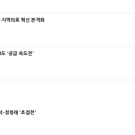
…지역의료 혁신 본격화
도 '공급 속도전'
-정청래 '초접전'