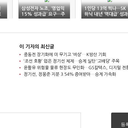
월
삼성전자 노조, ‘영업익
1인당 13억 찍나…SK
교
15% 성과급’ 요구…주
하닉 내년 ‘역대급’ 성과
주·내부 갈등 쟁점 부상
급 전망
이 기자의 최신글
중동전 장기화에 미 무기고 ‘비상’…K방산 기회
‘조선 호황’ 업은 정기선 체제…승계 실탄 ‘고배당’ 주목
윤활유 위험물 물류 현장도 무인화…GS칼텍스, 디지털 전
정기선, 정몽준 지분 3.54％ 증여받아…승계 가속화