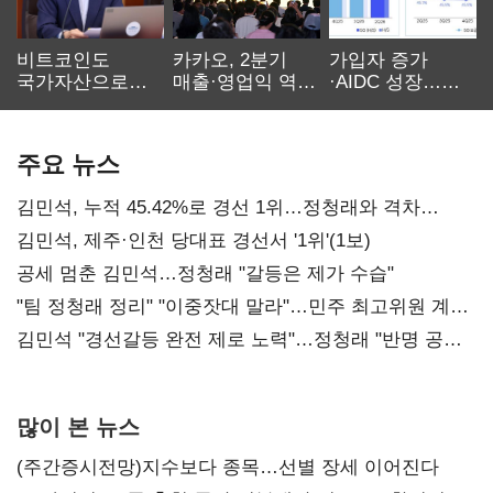
비트코인도
카카오, 2분기
가입자 증가
국가자산으로…'
매출·영업익 역대
·AIDC 성장…
보관·평가·처분'
최대…에이전트
SKT 2분기 성장
기준은 숙제
AI 수익화 관건
본궤도
주요 뉴스
김민석, 누적 45.42%로 경선 1위…정청래와 격차
0.86%p(2보)
김민석, 제주·인천 당대표 경선서 '1위'(1보)
공세 멈춘 김민석…정청래 "갈등은 제가 수습"
"팀 정청래 정리" "이중잣대 말라"…민주 최고위원 계파
다툼 격화
김민석 "경선갈등 완전 제로 노력"…정청래 "반명 공세
사과부터"
많이 본 뉴스
(주간증시전망)지수보다 종목…선별 장세 이어진다