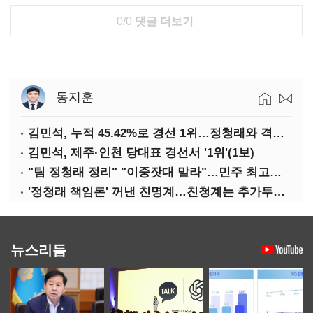
0/0
댓글 더보기
동지훈
김민석, 누적 45.42%로 경선 1위…정청래와 격차 0.86%p(2보)
김민석, 제주·인천 당대표 경선서 '1위'(1보)
"팀 정청래 정리" "이중잣대 말라"…민주 최고위원 계파 다툼 격화
'정청래 책임론' 꺼낸 친명계…친청계는 추가투표 때리기
뉴스리듬