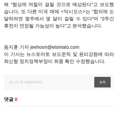
해 "협상에 며칠이 걸릴 것으로 예상된다"고 보도했
습니다. 또 다른 미국 매체 <악시오스>는 "합의에 도
달하려면 몇주에서 몇 달이 걸릴 수 있다"며 "2주간
휴전이 연장될 가능성이 높다"고 분석했습니다.
동지훈 기자 jeehoon@etomato.com
이 기사는 뉴스토마토 보도준칙 및 윤리강령에 따라
최신형 정치정책부장이 최종 확인·수정했습니다.
댓글
0