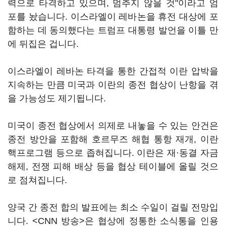
력으로 타격하고 있으며, 멈추지 않을 것"이라고 엄
포를 놨습니다. 이스라엘이 레바논을 휴전 대상에 포
함하는 데 동의했다는 트럼프 대통령 발언을 이틀 만
에 뒤집은 겁니다.
이스라엘이 레바논 타격을 통한 간접적 이란 압박을
지속하는 만큼 미국과 이란의 종전 협상이 난항을 겪
을 가능성도 제기됩니다.
미국이 종전 협상에서 의제로 내놓을 수 있는 안건은
종전 방안을 포함해 호르무즈 해협 통항 재개, 이란
핵프로그램 등으로 좁혀집니다. 이란은 재·동결 자금
해제, 전쟁 피해 배상 등을 협상 테이블에 올릴 것으
로 점쳐집니다.
양국 간 종전 합의 발표에는 최소 수일이 걸릴 전망입
니다. <CNN 방송>은 협상에 정통한 소식통을 인용