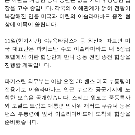
은 이란을 겨냥한 공격 중단은 없을 거라며 강경한 입
장을 고수 중입니다. 각국의 이해관계가 얽혀 전황이
복잡해진 만큼 미국과 이란의 이슬라마바드 종전 협
상에 이목이 쏠립니다.
11일(현지시간) <뉴욕타임스> 등 외신에 따르면 미
국 대표단은 파키스탄 수도 이슬라마바드 내 5성급
호텔에서 이란 협상단과 만나 중동 전쟁 종전 협상을
진행할 계획입니다.
파키스탄 외무부는 이날 오전 JD 밴스 미국 부통령이
전용기로 이슬라마바드 인근 누르칸 공군기지에 도
착한 모습을 공개했습니다. 스티브 윗코프 중동특사
와 도널드 트럼프 대통령 맏사위 재러드 쿠슈너 등은
밴스 부통령에 앞서 이슬라마바드에 도착해 협상을
준비했습니다.