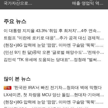
국가자산으로…'
매출·영업익 역대
보관·평가·처분'
최대…에이전트
기준은 숙제
AI 수익화 관건
주요 뉴스
이 대통령 지지율 43.3% '취임 후 최저치'…4주 연속
'하락'
트럼프 "이란에 로키로 대응"…추가 공격 대신 경제적
압박 시사
(현장+)8G 압력에 눈앞 '깜깜', 이마엔 구슬땀 '뚝뚝'…
화려한 에어쇼 뒤 땀방울
(민선 9기 한 달)④막 오른 '글로벌 해양수도'…'전재수
리더십' 시험대
김민석 "TK 유세에 도움되는 당대표"…정청래 "벌써
대표된 양 당직 배분"
많이 본 뉴스
'한국판 IRA'서 빠진 전기차…청와대 벽에 막혔다
LX세미콘, 첫 차량용 MCU 양산 돌입…현대차·기아에
공급
(현장+)8G 압력에 눈앞 '깜깜', 이마엔 구슬땀 '뚝뚝'…