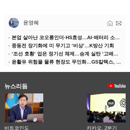
윤영혜
본업 살아난 코오롱인더·HS효성…AI·배터리 소재로 보폭 확대
중동전 장기화에 미 무기고 ‘비상’…K방산 기회
‘조선 호황’ 업은 정기선 체제…승계 실탄 ‘고배당’ 주목
윤활유 위험물 물류 현장도 무인화…GS칼텍스, 디지털 전환 가속
뉴스리듬
비트코인도
카카오, 2분기