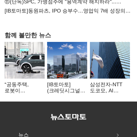
화려한 에어쇼 뒤 땀방울
⑪(단독)SPC, 가맹점주에 "용역계약 해지하라"...
내팽개친 '사회적합의'
[IB토마토]동원파츠, IPO 승부수…영업익 7배 성장의
이면은 고객 편중
함께 볼만한 뉴스
“공동주택,
[IB토마토]
삼성전자-NTT
로봇이
(크레딧시그널)
도코모, AI
발레파킹”…
대우건설, 실적
무선망 통신 품질
현대차그룹의
반등에도
최적화 기술 검증
주차 실험
재무부담…
순차입금 2조
뉴스