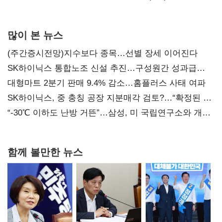
많이 본 뉴스
(주간증시전망)지수보다 종목…선별 장세 이어진다
SK하이닉스 통합노조 신설 추진…구성원간 성과급
불만 확산
대형마트 2분기 판매 9.4% 감소…홈플러스 사태 여파
SK하이닉스, 중 충칭 공장 지분매각 검토?…“확정된 바
없어”
“-30℃ 이하도 난방 거뜬”…삼성, 미 국립연구소와 개발
협력
함께 볼만한 뉴스