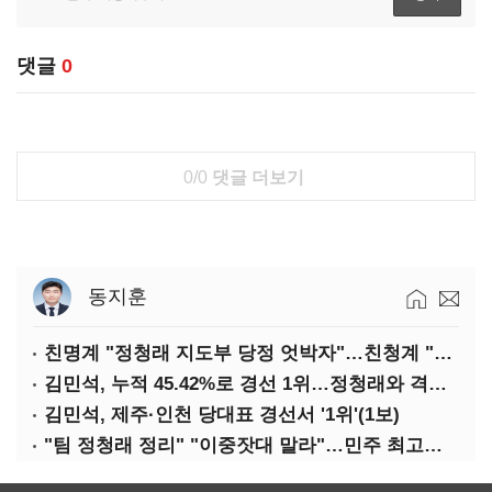
댓글
0
0/0
댓글 더보기
동지훈
친명계 "정청래 지도부 당정 엇박자"…친청계 "신천지 오물 폭탄"
김민석, 누적 45.42%로 경선 1위…정청래와 격차 0.86%p(2보)
김민석, 제주·인천 당대표 경선서 '1위'(1보)
"팀 정청래 정리" "이중잣대 말라"…민주 최고위원 계파 다툼 격화