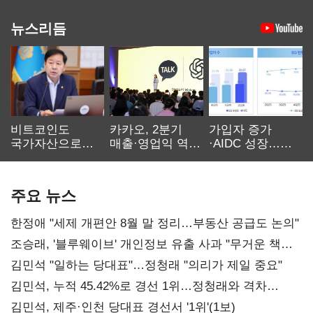
뉴스리듬
비트코인도
카카오, 2분기
가입자 증가
국가자산으로…'
매출·영업익 역대
·AIDC 성장…
보관·평가·처분'
최대…에이전트
SKT 2분기 성장
기준은 숙제
AI 수익화 관건
본궤도
주요 뉴스
한정애 "세제 개편안 8월 말 정리…부동산 공급도 논의"
조승래, '블루웨이브' 개인정보 유출 사과 "무거운 책임
통감"
김민석 "일하는 당대표"…정청래 "의리가 제일 중요"
김민석, 누적 45.42%로 경선 1위…정청래와 격차
0.86%p(2보)
김민석, 제주·인천 당대표 경선서 '1위'(1보)