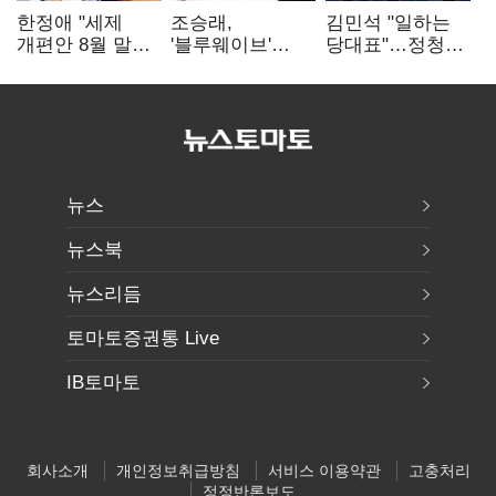
한정애 "세제
조승래,
김민석 "일하는
개편안 8월 말
'블루웨이브'
당대표"…정청래
정리…부동산
개인정보 유출
"의리가 제일
공급도 논의"
사과 "무거운
중요"
책임 통감"
뉴스
뉴스북
뉴스리듬
토마토증권통 Live
IB토마토
회사소개
개인정보취급방침
서비스 이용약관
고충처리
정정반론보도