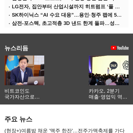
LG전자, 집안부터 산업시설까지 히트펌프 ‘풀 라인업’ 강화
SK하이닉스 “AI 수요 대응”…용인·청주 팹에 54조 투자
삼전-포스텍, 초고적층 3D 낸드 한계 돌파…성능·전력효율 개선
뉴스리듬
비트코인도
카카오, 2분기
국가자산으로…'
매출·영업익 역대
보관·평가·처분'
최대…에이전트
기준은 숙제
AI 수익화 관건
주요 뉴스
(현장+)여름밤 채운 '맥주 한잔'…전주가맥축제를 가다