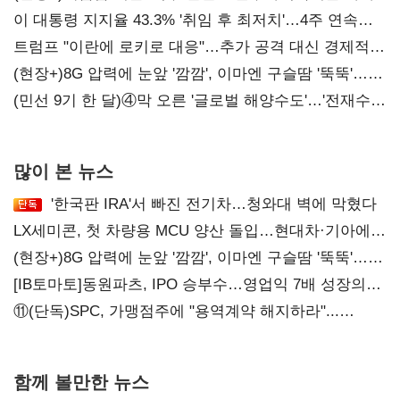
이 대통령 지지율 43.3% '취임 후 최저치'…4주 연속
'하락'
트럼프 "이란에 로키로 대응"…추가 공격 대신 경제적
압박 시사
(현장+)8G 압력에 눈앞 '깜깜', 이마엔 구슬땀 '뚝뚝'…
화려한 에어쇼 뒤 땀방울
(민선 9기 한 달)④막 오른 '글로벌 해양수도'…'전재수
리더십' 시험대
많이 본 뉴스
'한국판 IRA'서 빠진 전기차…청와대 벽에 막혔다
LX세미콘, 첫 차량용 MCU 양산 돌입…현대차·기아에
공급
(현장+)8G 압력에 눈앞 '깜깜', 이마엔 구슬땀 '뚝뚝'…
화려한 에어쇼 뒤 땀방울
[IB토마토]동원파츠, IPO 승부수…영업익 7배 성장의
이면은 고객 편중
⑪(단독)SPC, 가맹점주에 "용역계약 해지하라"...
내팽개친 '사회적합의'
함께 볼만한 뉴스