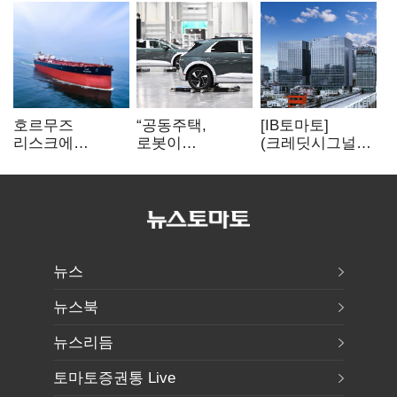
호르무즈
“공동주택,
[IB토마토]
리스크에
로봇이
(크레딧시그널)
산유국도 선박
발레파킹”…
대우건설, 실적
확보…해운·조선
현대차그룹의
반등에도
‘기회’
주차 실험
재무부담…
순차입금 2조
뉴스
뉴스북
뉴스리듬
토마토증권통 Live