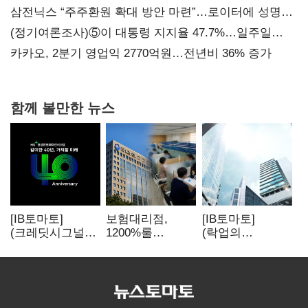
지지도 '50% 아래로'(종합)
삼전닉스 “주주환원 확대 방안 마련”…로이터에 성명
보내
(정기여론조사)⑤이 대통령 지지율 47.7%…일주일
만에 다시 40%대
카카오, 2분기 영업익 2770억원…전년비 36% 증가
함께 볼만한 뉴스
[IB토마토]
보험대리점,
[IB토마토]
(크레딧시그널)H
1200%룰
(락업의
S효성인포메이션
우회경쟁 불씨
두얼굴)①한 달
, AI 투자 확대에
뒤 풀리는 FI
실적 체력 강화
물량…새내기주
오버행 경계