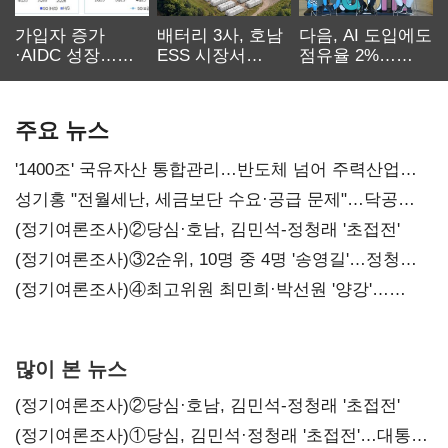
가입자 증가
배터리 3사, 호남
다음, AI 도입에도
·AIDC 성장…
ESS 시장서
점유율 2%…
SKT 2분기 성장
‘격돌’
에이전트
본궤도
차별화가 관건
주요 뉴스
'1400조' 국유자산 통합관리…반도체 넘어 주력산업
구조혁신
성기홍 "전월세난, 세금보단 수요·공급 문제"…닥공
시사
(정기여론조사)②당심·호남, 김민석-정청래 '초접전'
(정기여론조사)③2순위, 10명 중 4명 '송영길'…정청래
'한 자릿수'
(정기여론조사)④최고위원 최민희·박선원 '양강'…
서미화·이성윤·임미애 뒤이어
많이 본 뉴스
(정기여론조사)②당심·호남, 김민석-정청래 '초접전'
(정기여론조사)①당심, 김민석·정청래 '초접전'…대통령