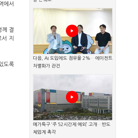
지역에서
령께 결
로서 지
다음, AI 도입에도 점유율 2%…에이전트
 있도록
차별화가 관건
메가특구 ‘주 52시간제 예외’ 고개…반도
체업계 촉각