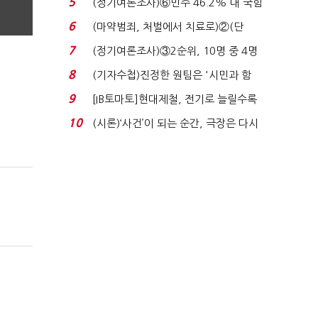
5
(정기여론조사)⑥민주 46.2% 대 국힘
31.0%…오차범위 밖 ...
6
(마약범죄, 처벌에서 치료로)②(단
독)"마약은 전염병…여성...
7
(정기여론조사)③2순위, 10명 중 4명
'송영길'…정청래 '한 ...
8
(기자수첩)진정한 원팀은 '시민과 함
께'일 때 완성...
9
[IB토마토]현대제철, 전기로 늘릴수록
전기료 부담…저...
10
(시론)‘사건’이 되는 순간, 극장은 다시
살아난다...