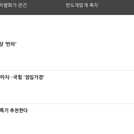
차별화가 관건
반도체업계 촉각
 '반려'
'까지…국힘 '점입가경'
·특기 추천한다