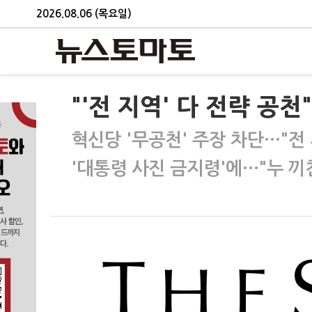
2026.08.06 (목요일)
"'전 지역' 다 전략 공
혁신당 '무공천' 주장 차단…"전
'대통령 사진 금지령'에…"누 끼