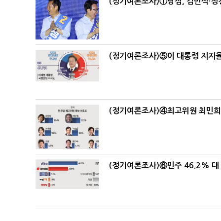
(정기여론조사)①당심, 김민석·정청
(정기여론조사)⑤이 대통령 지지율
(정기여론조사)④최고위원 최민희·
(정기여론조사)⑥민주 46.2% 대 