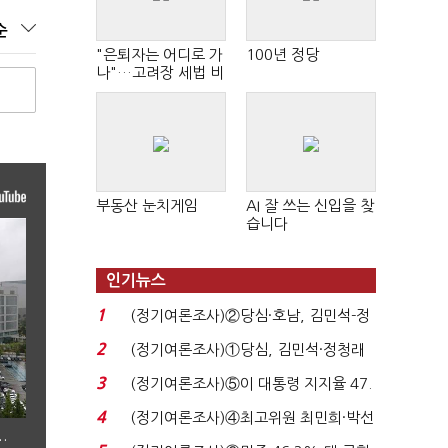
순
"은퇴자는 어디로 가
100년 정당
나"…고려장 세법 비
판 확산
부동산 눈치게임
AI 잘 쓰는 신입을 찾
습니다
인기뉴스
1
(정기여론조사)②당심·호남, 김민석-정
청래 '초접전'...
2
(정기여론조사)①당심, 김민석·정청래
'초접전'…대통령 ...
3
(정기여론조사)⑤이 대통령 지지율 47.
7%…일주일 만에 ...
4
(정기여론조사)④최고위원 최민희·박선
…
원 '양강'…서미...