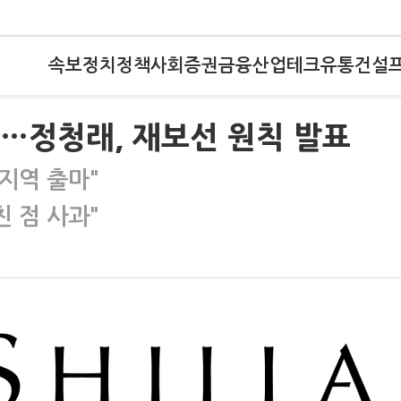
속보
정치
정책
사회
증권
금융
산업
테크
유통
건설
천"…정청래, 재보선 원칙 발표
 지역 출마"
친 점 사과"