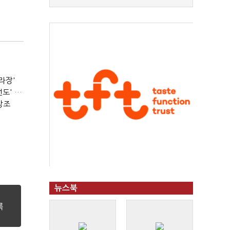
라장'
서울시장 선거의 '경고'…2030·부동산 놓치면 '총선도 대선도' 패배
강조
뉴스북