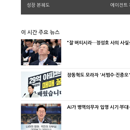
성장 본궤도
에이전트 
이 시간 주요 뉴스
"잘 버티시라…정성호 사의 사실상
장동혁도 모라자 '서범수·진종오
AI가 병역의무자 입영 시기·부대