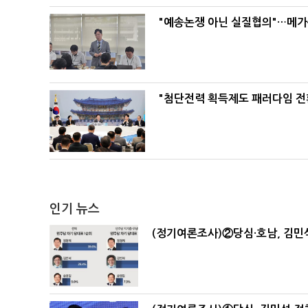
"예송논쟁 아닌 실질협의"…메가
"첨단전력 획득제도 패러다임 전
인기 뉴스
(정기여론조사)②당심·호남, 김민석