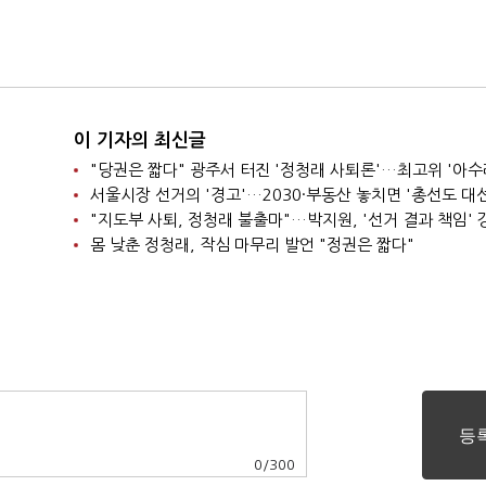
이 기자의 최신글
"당권은 짧다" 광주서 터진 '정청래 사퇴론'…최고위 '아수
"지도부 사퇴, 정청래 불출마"…박지원, '선거 결과 책임' 
몸 낮춘 정청래, 작심 마무리 발언 "정권은 짧다"
0
/
300