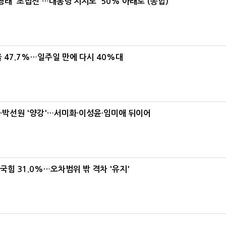
래 '초접전'…대통령 지지도 '50% 아래로'(종합)
 47.7%…일주일 만에 다시 40%대
박선원 '양강'…서미화·이성윤·임미애 뒤이어
국힘 31.0%…오차범위 밖 격차 '유지'