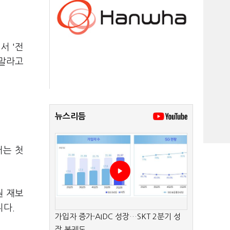
서 '전
 말라고
뉴스리듬
거는 첫
원 재보
니다.
가입자 증가·AIDC 성장…SKT 2분기 성
장 본궤도