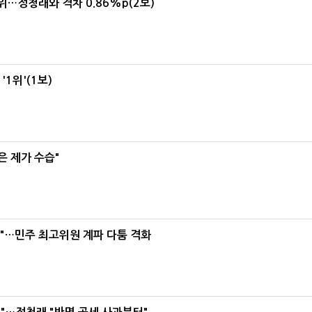
1위…정청래와 격차 0.86%p(2보)
1위'(1보)
은 제가 수습"
라"…민주 최고위원 계파 다툼 격화