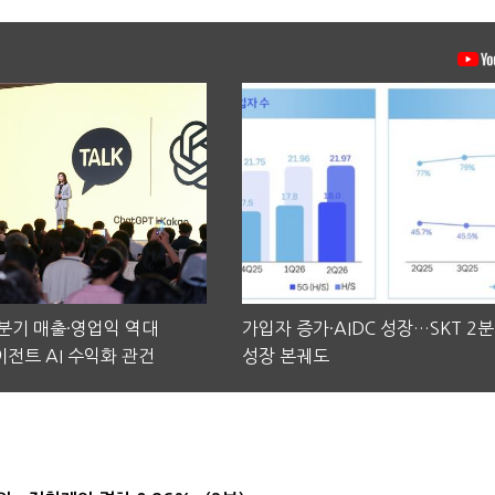
2분기 매출·영업익 역대
가입자 증가·AIDC 성장…SKT 2
전트 AI 수익화 관건
성장 본궤도