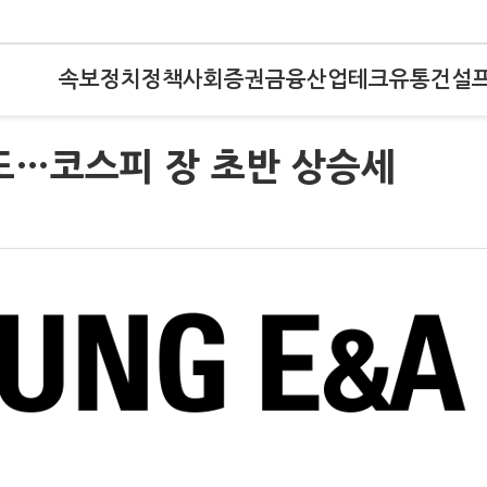
속보
정치
정책
사회
증권
금융
산업
테크
유통
건설
도…코스피 장 초반 상승세