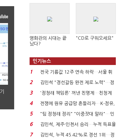
영화관의 시대는 끝
"CD로 구워오세요"
났다?
인기뉴스
1
전국 기름값 12주 연속 하락…서울 휘
발윳값 1909원...
2
김민석 "경선갈등 완전 제로 노력"…정
청래 "반명 공세 사...
분기
3
'정청래 책임론' 꺼낸 친명계…친청계
는 추가투표 때리기...
4
전쟁에 원유 공급망 흔들리자…K-정유,
에너지안보 핵심...
5
"팀 정청래 정리" "이중잣대 말라"…민
주 최고위원 계파 다...
6
김민석, 제주·인천서 승리…누적 득표율
'1위 탈환'(종합)...
7
김민석, 누적 45.42%로 경선 1위…정