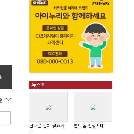
뉴스북
순
집다운 집이 필요하
편의점 전성시대
다