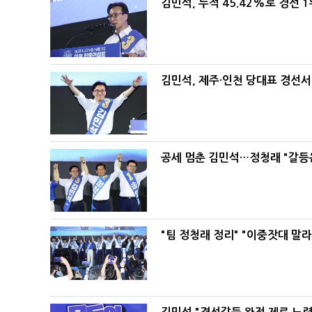
김민석, 누적 45.42%로 경선 
김민석, 제주·인천 당대표 경선서 '
공세 멈춘 김민석…정청래 "갈등
"팀 정청래 정리" "이중잣대 말