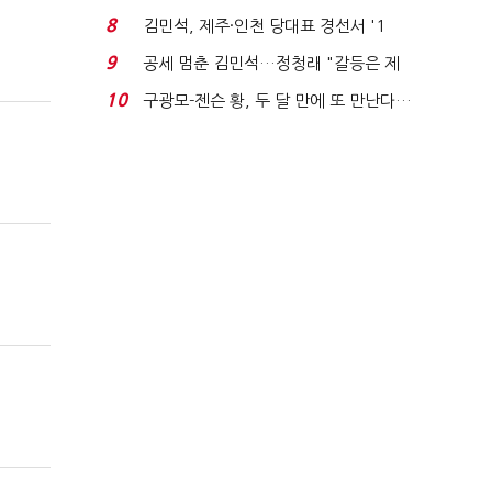
청래와 격차 0.86%p(...
8
김민석, 제주·인천 당대표 경선서 '1
위'(1보)...
9
공세 멈춘 김민석…정청래 "갈등은 제
가 수습"
10
구광모-젠슨 황, 두 달 만에 또 만난다…
로봇·AI 등 논...