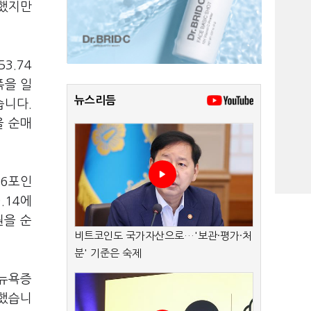
발했지만
3.74
폭을 일
뉴스리듬
습니다.
을 순매
36포인
.14에
원을 순
비트코인도 국가자산으로…'보관·평가·처
분' 기준은 숙제
 뉴욕증
감했습니