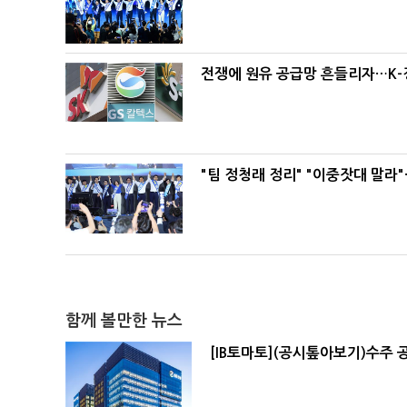
전쟁에 원유 공급망 흔들리자…K-
"팀 정청래 정리" "이중잣대 말라
함께 볼만한 뉴스
[IB토마토](공시톺아보기)수주 