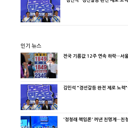
김민석 "경선갈등 완전 제로 노력
인기 뉴스
전국 기름값 12주 연속 하락…서울
김민석 "경선갈등 완전 제로 노력"
'정청래 책임론' 꺼낸 친명계…친