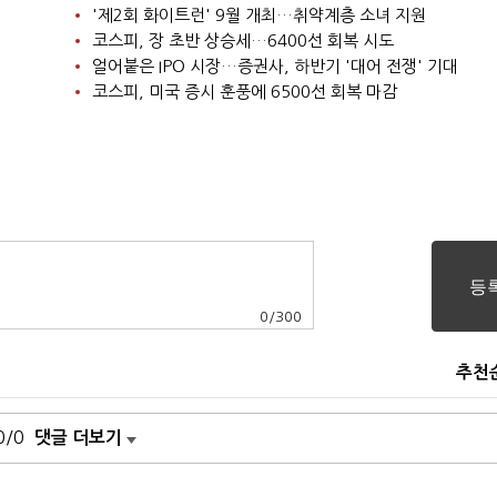
'제2회 화이트런' 9월 개최…취약계층 소녀 지원
코스피, 장 초반 상승세…6400선 회복 시도
얼어붙은 IPO 시장…증권사, 하반기 '대어 전쟁' 기대
코스피, 미국 증시 훈풍에 6500선 회복 마감
0
/
300
추천
0/0
댓글 더보기