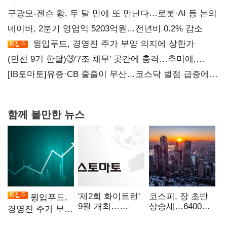
구광모-젠슨 황, 두 달 만에 또 만난다…로봇·AI 등 논의
네이버, 2분기 영업익 5203억원…전년비 0.2% 감소
윙입푸드, 경영진 주가 부양 의지에 상한가
(민선 9기 한달)③'7조 채무' 곳간에 충격…추미애,
20년만에 '비상재정' 선언 승부수
[IB토마토]유증·CB 줄줄이 무산…코스닥 벌점 급증에
상폐 압박
함께 볼만한 뉴스
'제2회 화이트런'
코스피, 장 초반
윙입푸드,
9월 개최…
상승세…6400선
경영진 주가 부양
취약계층 소녀
회복 시도
의지에 상한가
지원