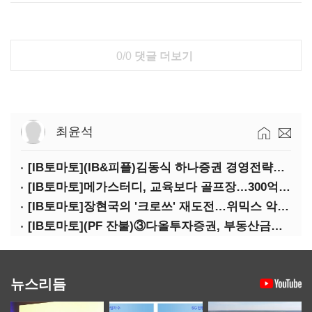
0/0
댓글 더보기
최윤석
[IB토마토](IB&피플)김동식 하나증권 경영전략본부장
[IB토마토]메가스터디, 교육보다 골프장…300억 대여 뒤 보증 리스크
[IB토마토]장현국의 '크로쓰' 재도전…위믹스 악몽 지울 수 있나
[IB토마토](PF 잔불)③다올투자증권, 부동산금융 줄였지만 정상화는 진행형
뉴스리듬