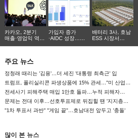
카카오, 2분기
가입자 증가
배터리 3사, 호남
매출·영업익 역대
·AIDC 성장…
ESS 시장서
최대…에이전트
SKT 2분기 성장
‘격돌’
AI 수익화 관건
본궤도
주요 뉴스
정청래 때리는 '김용'…더 세진 '대통령 최측근' 입
트럼프, 폴리실리콘 파생상품에 15% 관세…"미 산업
재건"
전세사기 피해주택 매입 1만호 돌파…누적 피해자
4만278명
문제는 전대 이후…선호투표제로 뒤집힐 땐 '지지층
불복'
"1차 투표서 과반" "게임 끝"…호남대전 앞두고 '충돌'
많이 본 뉴스