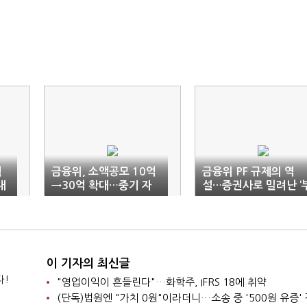
혁
금융위, 소액공모 10억
금융위 PF 규제의 역
내
→30억 확대…중기 자
설…증권사로 밀려난 ‘
금수혈 물꼬
실의 풍선효과’
이 기자의 최신글
다!
"영업이익이 흔들린다"…화학주, IFRS 18에 취약