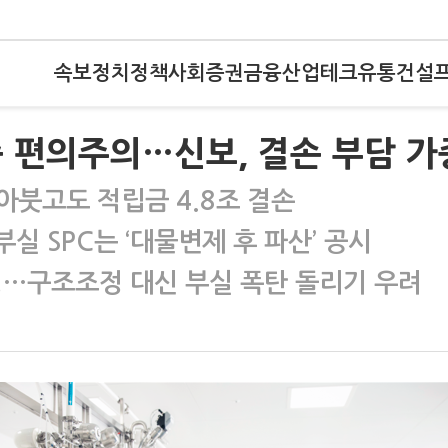
속보
정치
정책
사회
증권
금융
산업
테크
유통
건설
 편의주의…신보, 결손 부담 가
쏟아붓고도 적립금 4.8조 결손
부실 SPC는 ‘대물변제 후 파산’ 공시
비대칭…구조조정 대신 부실 폭탄 돌리기 우려