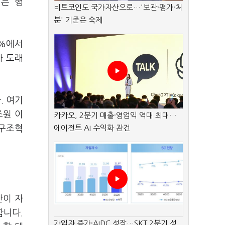
는 ‘행
비트코인도 국가자산으로…'보관·평가·처
분' 기준은 숙제
0%에서
가 도래
. 여기
조원 이
카카오, 2분기 매출·영업익 역대 최대…
업구조혁
에이전트 AI 수익화 관건
산이 자
합니다.
가입자 증가·AIDC 성장…SKT 2분기 성