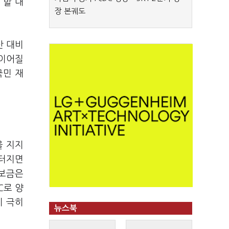
 할 대
장 본궤도
산 대비
 이어질
국민 재
을 지지
 터지면
담보금은
C로 양
비 극히
뉴스북