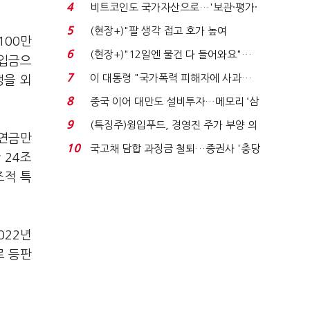
로봇·AI 등 논...
4
비트코인도 국가자산으로…'보관·평가·
처분' 기준은 ...
5
(현장+)"팔 생각 접고 호가 높여
100만
요"…'덜 똘똘한 한 채' 20...
6
(현장+)"12일엔 물건 다 들어와요"…
차입금으
빈 매대 채우며 문 연 ...
7
이 대통령 "국가폭력 피해자에 사과…
생을 외
적극적 조사로 진...
8
중국 이어 대만도 설비투자…메모리 ‘삼
국전쟁’
9
(특징주)윙입푸드, 경영진 주가 부양 의
출연금만
지에 상한가...
10
국고채 담합 과징금 철퇴…증권사 '충당
 24조
금 폭탄' 우려...
조적 특
022년
로 등판