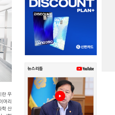
뉴스리듬
이란 우
라이머리
화학 산