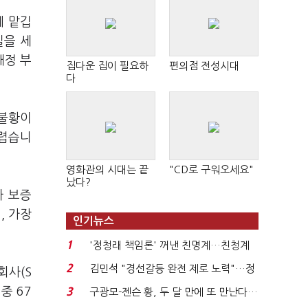
에 맡깁
실을 세
재정 부
집다운 집이 필요하
편의점 전성시대
다
 불황이
어렵습니
영화관의 시대는 끝
"CD로 구워오세요"
났다?
아 보증
, 가장
인기뉴스
1
'정청래 책임론' 꺼낸 친명계…친청계
는 추가투표 때리기...
2
김민석 "경선갈등 완전 제로 노력"…정
회사(S
청래 "반명 공세 사...
중 67
3
구광모-젠슨 황, 두 달 만에 또 만난다…