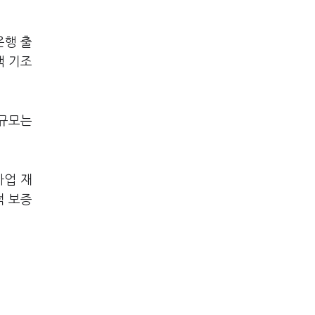
은행 출
책 기조
 규모는
사업 재
적 보증