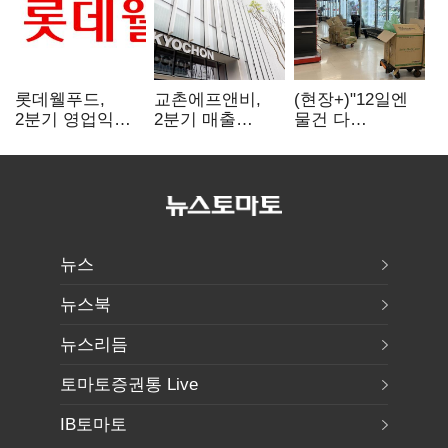
롯데웰푸드,
교촌에프앤비,
(현장+)"12일엔
2분기 영업익
2분기 매출
물건 다
89%↑…해외
1323억원…
들어와요"…빈
사업이 실적 견인
전년보다 4.9%↑
매대 채우며 문
연 홈플러스
뉴스
뉴스북
뉴스리듬
토마토증권통 Live
IB토마토