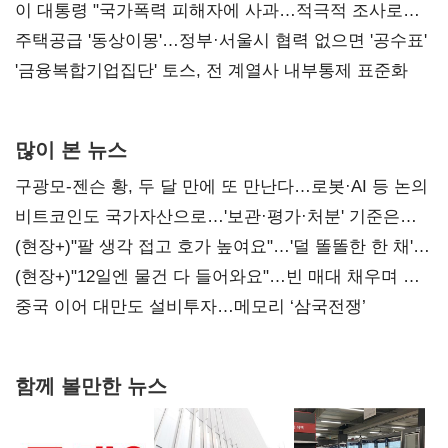
총선 지휘 못해"
이 대통령 "국가폭력 피해자에 사과…적극적 조사로
진실 밝혀야"
주택공급 '동상이몽'…정부·서울시 협력 없으면 '공수표'
'금융복합기업집단' 토스, 전 계열사 내부통제 표준화
많이 본 뉴스
구광모-젠슨 황, 두 달 만에 또 만난다…로봇·AI 등 논의
비트코인도 국가자산으로…'보관·평가·처분' 기준은
숙제
(현장+)"팔 생각 접고 호가 높여요"…'덜 똘똘한 한 채'
20억 키맞추기
(현장+)"12일엔 물건 다 들어와요"…빈 매대 채우며 문
연 홈플러스
중국 이어 대만도 설비투자…메모리 ‘삼국전쟁’
함께 볼만한 뉴스