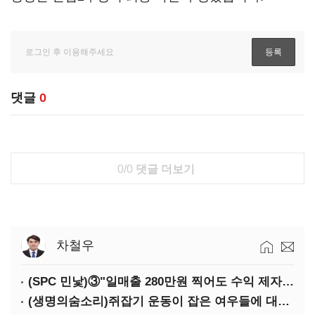
댓글
0
0/0
댓글 더보기
차철우
(SPC 민낯)③"일매출 280만원 찍어도 수익 제자리"…점주 울리는 '상시 할인'
(생명의숨소리)쥐잡기 운동이 잡은 여우들에 대하여