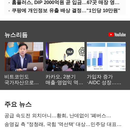
홈플러스, DIP 2000억원 곧 입금…67곳 매장 영업 재개 예정
쿠팡에 개인정보 유출 배상 결정…"1인당 10만원"
뉴스리듬
비트코인도
카카오, 2분기
가입자 증가
국가자산으로…'
매출·영업익 역대
·AIDC 성장…
보관·평가·처분'
최대…에이전트
SKT 2분기 성장
기준은 숙제
AI 수익화 관건
본궤도
주요 뉴스
공급 속도전 외치더니…황희, 난데없이 '폐버스
리모델링' 제안
송영길 측 "정청래, 국힘 '역선택' 대상…민주당 대표로