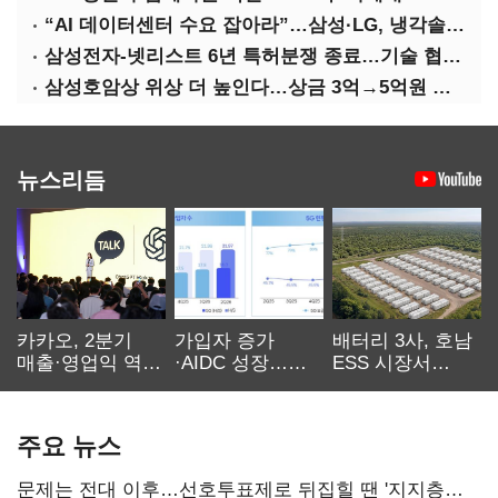
“AI 데이터센터 수요 잡아라”…삼성·LG, 냉각솔루션 속도전
삼성전자-넷리스트 6년 특허분쟁 종료…기술 협력 확대 합의
삼성호암상 위상 더 높인다…상금 3억→5억원 증액
뉴스리듬
카카오, 2분기
가입자 증가
배터리 3사, 호남
매출·영업익 역대
·AIDC 성장…
ESS 시장서
최대…에이전트
SKT 2분기 성장
‘격돌’
AI 수익화 관건
본궤도
주요 뉴스
문제는 전대 이후…선호투표제로 뒤집힐 땐 '지지층