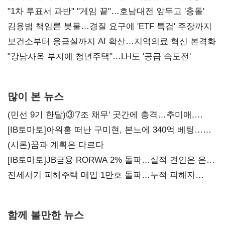
불복'
"1차 투표서 과반" "게임 끝"…호남대전 앞두고 '충돌'
김용범 책임론 봇물…경질 요구에 'ETF 특검' 주장까지
보건소부터 응급실까지 AI 확산…지역의료 혁신 본격화
"강남사옥 부지에 청년주택"…LH도 '공급 속도전'
많이 본 뉴스
(민선 9기 한달)③'7조 채무' 곳간에 충격…추미애,
20년만에 '비상재정' 선언 승부수
[IB토마토]아워홈 떠난 구미현, 본느에 340억 베팅…
가족 지배체제 구축
(시론)꿈과 계획은 다르다
[IB토마토]JB금융 RORWA 2% 돌파…실적 견인은 은행
아닌 캐피탈
전세사기 피해주택 매입 1만호 돌파…누적 피해자
4만278명
함께 볼만한 뉴스