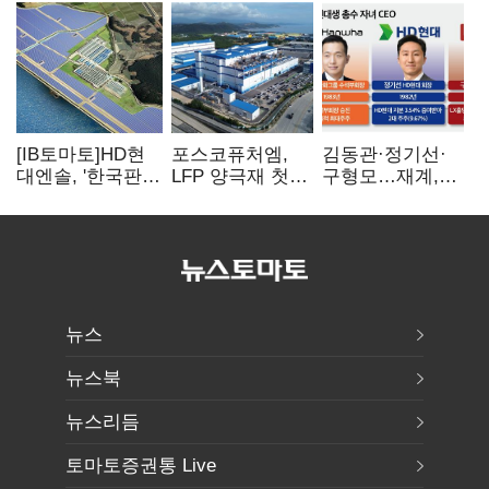
[IB토마토]HD현
포스코퓨처엠,
김동관·정기선·
대엔솔, '한국판
LFP 양극재 첫
구형모…재계,
IRA' 수혜 부상…
대규모 공급…
1980년대생
세액공제 선택이
ESS 시장 공략
전성시대
변수
뉴스
뉴스북
뉴스리듬
토마토증권통 Live