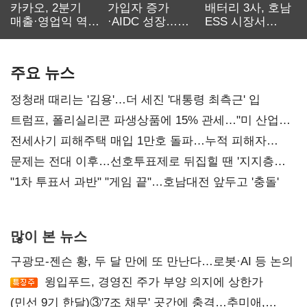
카카오, 2분기
가입자 증가
배터리 3사, 호남
매출·영업익 역대
·AIDC 성장…
ESS 시장서
최대…에이전트
SKT 2분기 성장
‘격돌’
AI 수익화 관건
본궤도
주요 뉴스
정청래 때리는 '김용'…더 세진 '대통령 최측근' 입
트럼프, 폴리실리콘 파생상품에 15% 관세…"미 산업
재건"
전세사기 피해주택 매입 1만호 돌파…누적 피해자
4만278명
문제는 전대 이후…선호투표제로 뒤집힐 땐 '지지층
불복'
"1차 투표서 과반" "게임 끝"…호남대전 앞두고 '충돌'
많이 본 뉴스
구광모-젠슨 황, 두 달 만에 또 만난다…로봇·AI 등 논의
윙입푸드, 경영진 주가 부양 의지에 상한가
(민선 9기 한달)③'7조 채무' 곳간에 충격…추미애,