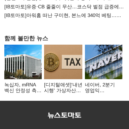
20년만에 '비상재정' 선언 승부수
[IB토마토]유증·CB 줄줄이 무산…코스닥 벌점 급증에
상폐 압박
[IB토마토]아워홈 떠난 구미현, 본느에 340억 베팅…
가족 지배체제 구축
함께 볼만한 뉴스
녹십자, mRNA
[디지털애셋]‘내년
네이버, 2분기
백신 안정성 측정
시행’ 가상자산
영업익
기술 확보
과세, 연말 국회
5203억원…
문턱 넘을까
전년비 0.2%
감소