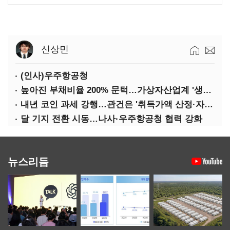
신상민
(인사)우주항공청
높아진 부채비율 200% 문턱…가상자산업계 '생존 시험대'
내년 코인 과세 강행…관건은 '취득가액 산정·자산 이동'
달 기지 전환 시동…나사·우주항공청 협력 강화
뉴스리듬