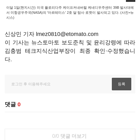
이달 1일(현지시간) 미국 플로리다주 케이프커내버럴 케네디우주센터 39B 발사대에
서 미항공우주국(NASA)의 '아르테미스' 2호 달 탐사 로켓이 발사되고 있다. (사진=뉴
시스)
신상민 기자 lmez0810@etomato.com
이 기사는 뉴스토마토 보도준칙 및 윤리강령에 따라
김충범 테크지식산업부장이 최종 확인·수정했습니
다.
댓글
0
0/0
댓글 더보기