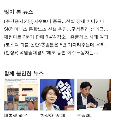
많이 본 뉴스
(주간증시전망)지수보다 종목…선별 장세 이어진다
SK하이닉스 통합노조 신설 추진…구성원간 성과급
불만 확산
대형마트 2분기 판매 9.4% 감소…홈플러스 사태 여파
(코스닥 퇴출 논란)②일본은 5년 기다려주는데 우리는
당장 퇴출?…시간만으론 부족한 코스닥 구하기
(현장+)'폭염중대경보'에도 농촌 이주노동자는
강행군…'야외작업 중지' 권고도 무시
함께 볼만한 뉴스
대통령 엮은
한정애 "세제
조승래,