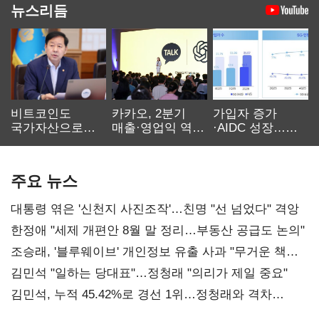
뉴스리듬
비트코인도
카카오, 2분기
가입자 증가
국가자산으로…'
매출·영업익 역대
·AIDC 성장…
보관·평가·처분'
최대…에이전트
SKT 2분기 성장
기준은 숙제
AI 수익화 관건
본궤도
주요 뉴스
대통령 엮은 '신천지 사진조작'…친명 "선 넘었다" 격앙
한정애 "세제 개편안 8월 말 정리…부동산 공급도 논의"
조승래, '블루웨이브' 개인정보 유출 사과 "무거운 책임
통감"
김민석 "일하는 당대표"…정청래 "의리가 제일 중요"
김민석, 누적 45.42%로 경선 1위…정청래와 격차
0.86%p(2보)