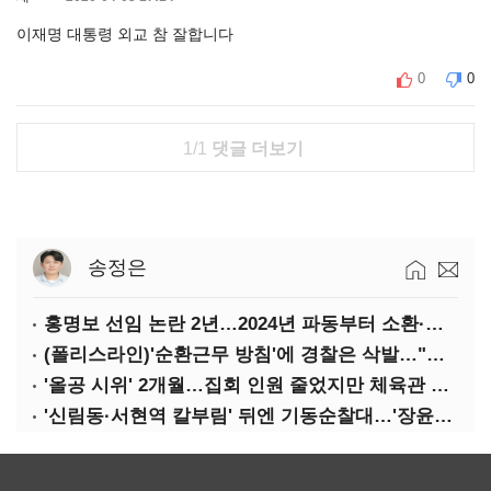
이재명 대통령 외교 참 잘합니다
0
0
1/1
댓글 더보기
송정은
홍명보 선임 논란 2년…2024년 파동부터 소환·압색까지
(폴리스라인)'순환근무 방침'에 경찰은 삭발…"베테랑·수사력 보강 먼저"
'올공 시위' 2개월…집회 인원 줄었지만 체육관 봉쇄 계속
'신림동·서현역 칼부림' 뒤엔 기동순찰대…'장윤기 은폐·조작' 후엔 내부비리수사대