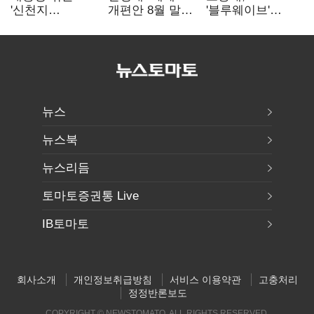
'신천지
개편안 8월 말
'블루웨이브'
사진조작'…친명
정리…부동산
개인정보 유출
"선 넘었다" 격앙
공급도 논의"
사과 "무거운
책임 통감"
뉴스
뉴스북
뉴스리듬
토마토증권통 Live
IB토마토
회사소개
개인정보취급방침
서비스 이용약관
고충처리
정정반론보도
COPYRIGHT © NEWSTOMATO. ALL RIGHTS RESERVED.