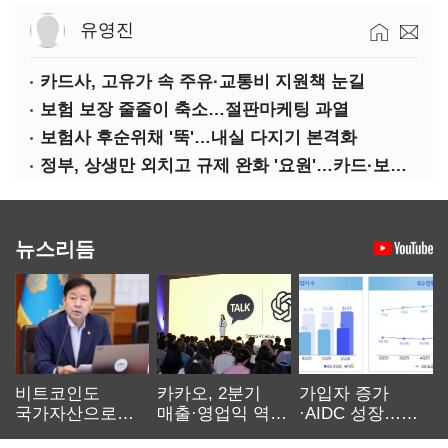
유영진
카드사, 고유가 속 주유·교통비 지원책 눈길
보험 보장 줄줄이 축소…절판마케팅 과열
보험사 후순위채 '뚝'…내실 다지기 본격화
정부, 상생만 외치고 규제 완화 '요원'…카드·보험사 부담 역대급
뉴스리듬
비트코인도
카카오, 2분기
가입자 증가
국가자산으로…'
매출·영업익 역대
·AIDC 성장…
보관·평가·처분'
최대…에이전트
SKT 2분기 성장