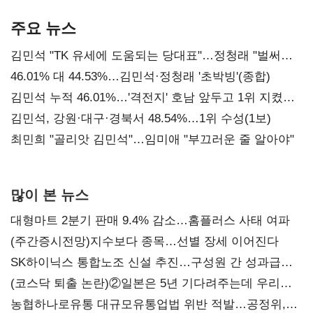
기준은 숙제
AI 수익화 관건
본궤도
주요 뉴스
김민석 "TK 유세에 도움되는 당대표"…정청래 "벌써
대표된 양 당직 배분"
46.01% 대 44.53%…김민석·정청래 '초박빙'(종합)
김민석 누적 46.01%…'격전지' 호남 앞두고 1위 지켰다
(2보)
김민석, 강원·대구·경북서 48.54%…1위 수성(1보)
최민희 "골리앗 김민석"…임미애 "부끄러운 줄 알아야"
많이 본 뉴스
대형마트 2분기 판매 9.4% 감소…홈플러스 사태 여파
(주간증시전망)지수보다 종목…선별 장세 이어진다
SK하이닉스 통합노조 신설 추진…구성원 간 성과급
불만 확산
(코스닥 퇴출 논란)②일본은 5년 기다려주는데 우리는
당장 퇴출?…시간만으론 부족한 코스닥 구하기
농협하나로유통 대규모유통업법 위반 적발…공정위,