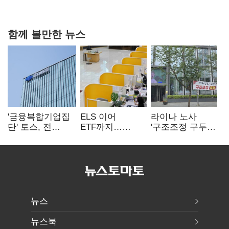
과징금 4억6200만원 부과
함께 볼만한 뉴스
'금융복합기업집
ELS 이어
라이나 노사
단' 토스, 전
ETF까지…
'구조조정 구두
계열사 내부통제
고위험상품 판매
합의안' 도출
표준화
제동 걸린 은행
뉴스
뉴스북