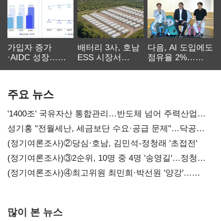
가입자 증가
배터리 3사, 호남
다음, AI 도입에도
·AIDC 성장…
ESS 시장서
점유율 2%…
SKT 2분기 성장
‘격돌’
에이전트
본궤도
차별화가 관건
주요 뉴스
'1400조' 국유자산 통합관리…반도체 넘어 주력산업
구조혁신
성기홍 "전월세난, 세금보단 수요·공급 문제"…닥공
시사
(정기여론조사)②당심·호남, 김민석-정청래 '초접전'
(정기여론조사)③2순위, 10명 중 4명 '송영길'…정청래
'한 자릿수'
(정기여론조사)④최고위원 최민희·박선원 '양강'…
서미화·이성윤·임미애 뒤이어
많이 본 뉴스