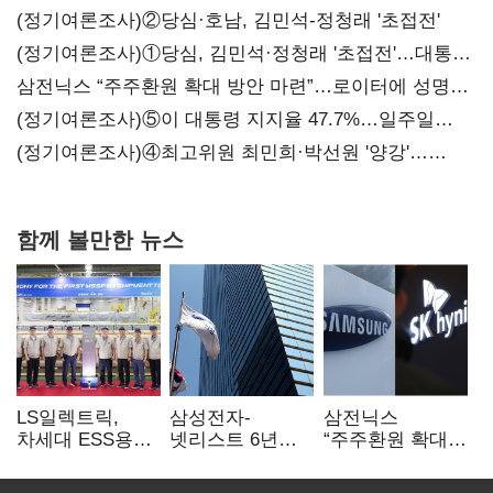
(정기여론조사)②당심·호남, 김민석-정청래 '초접전'
(정기여론조사)①당심, 김민석·정청래 '초접전'…대통령
지지도 '50% 아래로'(종합)
삼전닉스 “주주환원 확대 방안 마련”…로이터에 성명
보내
(정기여론조사)⑤이 대통령 지지율 47.7%…일주일
만에 다시 40%대
(정기여론조사)④최고위원 최민희·박선원 '양강'…
서미화·이성윤·임미애 뒤이어
함께 볼만한 뉴스
LS일렉트릭,
삼성전자-
삼전닉스
차세대 ESS용
넷리스트 6년
“주주환원 확대
전력변환장치 G2
특허분쟁 종료…
방안 마련”…
출하
기술 협력 확대
로이터에 성명