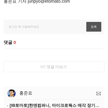
홍준표 기자 junpyo@etomato.com
댓글
0
0/0
댓글 더보기
홍준표
[IB토마토]한앤컴퍼니, 마이크로웍스 매각 장기화 대비…배당 회수판 깔았다