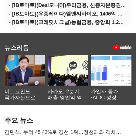
[IB토마토](Deal모니터)우리금융, 신종자본증권 발행했지만 차환금리 '부담'
[IB토마토](유증레이다)엘앤씨바이오, 1406억 유증…최대주주는 절반만 청약
[IB토마토](크레딧시그널)농협금융, 중앙회 1.2조 지원받아 생산적금융 확대
뉴스리듬
비트코인도
카카오, 2분기
가입자 증가
국가자산으로…'
매출·영업익 역대
·AIDC 성장…
보관·평가·처분'
최대…에이전트
SKT 2분기 성장
기준은 숙제
AI 수익화 관건
본궤도
주요 뉴스
김민석, 누적 45.42%로 경선 1위…정청래와 격차