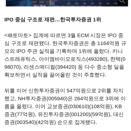
IPO 중심 구조로 재편…한국투자증권 1위
<IB토마토> 집계에 따르면 3월 ECM 시장은 IPO 중
심 구조로 재편됐다. 한국투자증권은 총 1164억원 규
모의 IPO 주관 실적을 기록하며 1위에 올랐다. 카니
스트레퓨틱스,
아이엠바이오로직스(493280)
,
한텍(0
98070)
,
리센스메디컬(394420)
등 다수 중소형 딜을
확보하면서 실적을 끌어올린 것이 주효했다.
뒤를 이어 신한투자증권이 547억원으로 2위를 차지
했고,
NH투자증권(005940)
은 264억원으로 3위에 이
름을 올렸다. 이어
교보증권(030610)
(108억원), KB
증권(77억원),
유진투자증권(001200)
(59억원),
대신
증권(003540)
(42억원) 순으로 집계됐다.