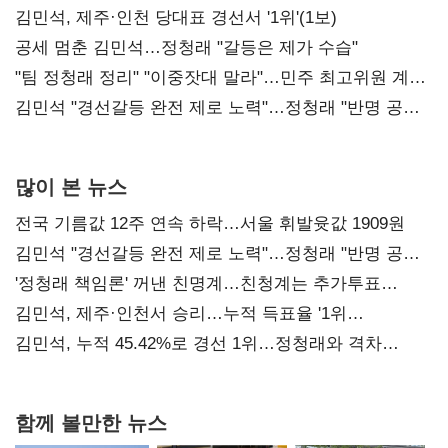
0.86%p(2보)
김민석, 제주·인천 당대표 경선서 '1위'(1보)
공세 멈춘 김민석…정청래 "갈등은 제가 수습"
"팀 정청래 정리" "이중잣대 말라"…민주 최고위원 계파
다툼 격화
김민석 "경선갈등 완전 제로 노력"…정청래 "반명 공세
사과부터"
많이 본 뉴스
전국 기름값 12주 연속 하락…서울 휘발윳값 1909원
김민석 "경선갈등 완전 제로 노력"…정청래 "반명 공세
사과부터"
'정청래 책임론' 꺼낸 친명계…친청계는 추가투표
때리기
김민석, 제주·인천서 승리…누적 득표율 '1위
탈환'(종합)
김민석, 누적 45.42%로 경선 1위…정청래와 격차
0.86%p(2보)
함께 볼만한 뉴스