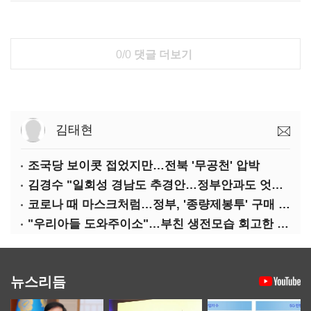
0/0
댓글 더보기
김태현
조국당 보이콧 접었지만…전북 '무공천' 압박
김경수 "일회성 경남도 추경안…정부안과도 엇박자"
코로나 때 마스크처럼…정부, '종량제봉투' 구매 제한
"우리아들 도와주이소"…부친 생전모습 회고한 김부겸
뉴스리듬