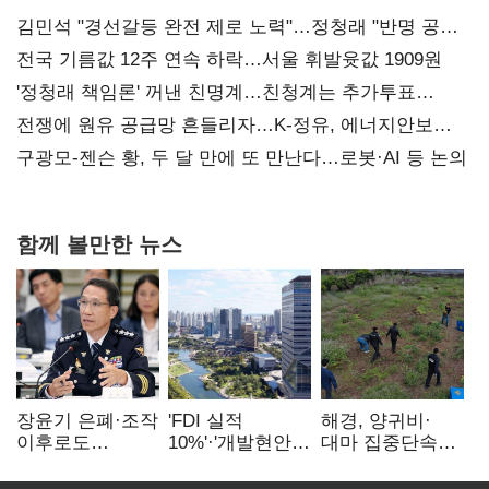
김민석 "경선갈등 완전 제로 노력"…정청래 "반명 공세
사과부터"
전국 기름값 12주 연속 하락…서울 휘발윳값 1909원
'정청래 책임론' 꺼낸 친명계…친청계는 추가투표
때리기
전쟁에 원유 공급망 흔들리자…K-정유, 에너지안보
핵심으로 재부상
구광모-젠슨 황, 두 달 만에 또 만난다…로봇·AI 등 논의
함께 볼만한 뉴스
장윤기 은폐·조작
'FDI 실적
해경, 양귀비·
이후로도
10%'·'개발현안
대마 집중단속…
정보유출·
산적'…
4개월 동안
내부비위…경찰
인천경제청장
249명 검거