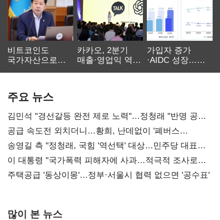
비트코인도
카카오, 2분기
가입자 증가
국가자산으로…'
매출·영업익 역대
·AIDC 성장…
보관·평가·처분'
최대…에이전트
SKT 2분기 성장
기준은 숙제
AI 수익화 관건
본궤도
주요 뉴스
김민석 "경선갈등 완전 제로 노력"…정청래 "반명 공세
사과부터"
공급 속도전 외치더니…황희, 난데없이 '폐버스
리모델링' 제안
송영길 측 "정청래, 국힘 '역선택' 대상…민주당 대표로
총선 지휘 못해"
이 대통령 "국가폭력 피해자에 사과…적극적 조사로
진실 밝혀야"
주택공급 '동상이몽'…정부·서울시 협력 없으면 '공수표'
많이 본 뉴스