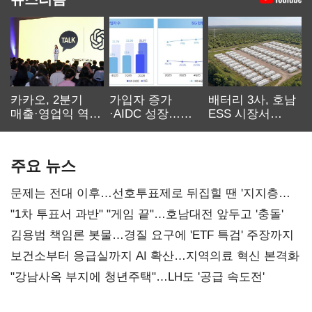
카카오, 2분기
가입자 증가
배터리 3사, 호남
매출·영업익 역대
·AIDC 성장…
ESS 시장서
최대…에이전트
SKT 2분기 성장
‘격돌’
AI 수익화 관건
본궤도
주요 뉴스
문제는 전대 이후…선호투표제로 뒤집힐 땐 '지지층
불복'
"1차 투표서 과반" "게임 끝"…호남대전 앞두고 '충돌'
김용범 책임론 봇물…경질 요구에 'ETF 특검' 주장까지
보건소부터 응급실까지 AI 확산…지역의료 혁신 본격화
"강남사옥 부지에 청년주택"…LH도 '공급 속도전'