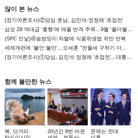
많이 본 뉴스
(정기여론조사)②당심·호남, 김민석-정청래 '초접전'
삼성 Z8 역대급 ‘흥행’에 애플 반격 주목…9월 ‘폴더블
대전’
(SPC 민낯)④솜방망이 처벌에 식품위생법 위반 반복
세제개편에 ‘불안·불만’…오세훈 "전월세 구하기 더
힘들어질 것"
(정기여론조사)①당심, 김민석·정청래 '초접전'…대통령
지지도 '50% 아래로'(종합)
함께 볼만한 뉴스
북, 단거리
20년간 9번 바뀐
문제는 전대
탄도미사일
세제…부동산·
이후…