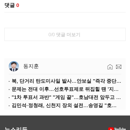
댓글
0
0/0
댓글 더보기
동지훈
북, 단거리 탄도미사일 발사…안보실 "즉각 중단 촉구"
문제는 전대 이후…선호투표제로 뒤집힐 땐 '지지층 불복'
"1차 투표서 과반" "게임 끝"…호남대전 앞두고 '충돌'
김민석·정청래, 신천지 장외 설전…송영길 "호남 계몽 규탄"
뉴스리듬