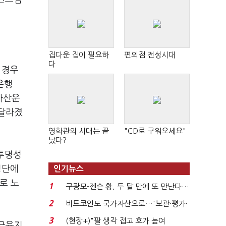
집다운 집이 필요하
편의점 전성시대
다
 경우
은행
자산운
 달라졌
영화관의 시대는 끝
"CD로 구워오세요"
났다?
 투명성
명단에
인기뉴스
로 노
1
구광모-젠슨 황, 두 달 만에 또 만난다…
로봇·AI 등 논...
2
비트코인도 국가자산으로…'보관·평가·
처분' 기준은 ...
3
(현장+)"팔 생각 접고 호가 높여
B금융지