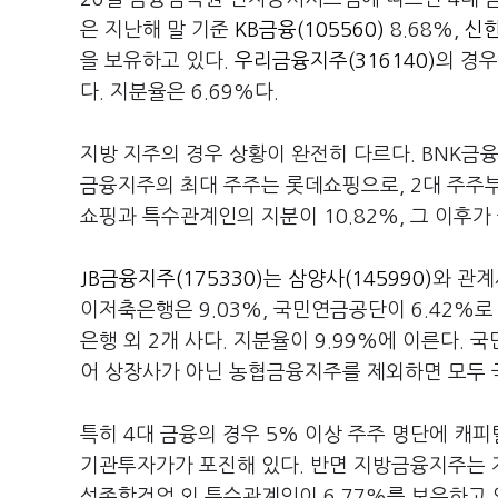
은 지난해 말 기준
KB금융(105560)
8.68%,
신한
을 보유하고 있다.
우리금융지주(316140)
의 경우
다. 지분율은 6.69%다.
지방 지주의 경우 상황이 완전히 다르다. BNK금융
금융지주의 최대 주주는 롯데쇼핑으로, 2대 주주부
쇼핑과 특수관계인의 지분이 10.82%, 그 이후가
JB금융지주(175330)
는
삼양사(145990)
와 관계
이저축은행은 9.03%, 국민연금공단이 6.42%로
은행 외 2개 사다. 지분율이 9.99%에 이른다.
어 상장사가 아닌 농협금융지주를 제외하면 모두 
특히 4대 금융의 경우 5% 이상 주주 명단에 
기관투자가가 포진해 있다. 반면 지방금융지주는 지
성종합건업 외 특수관계인이 6.77%를 보유하