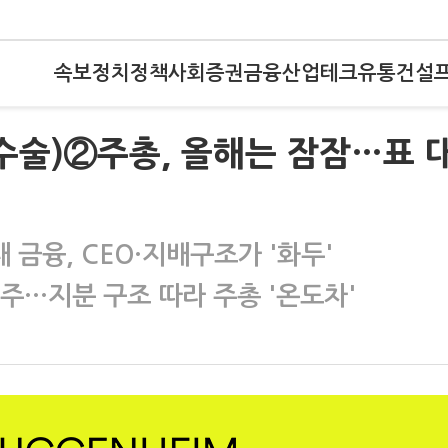
속보
정치
정책
사회
증권
금융
산업
테크
유통
건설
대수술)②주총, 올해는 잠잠…표 
 금융, CEO·지배구조가 '화두'
 주주…지분 구조 따라 주총 '온도차'