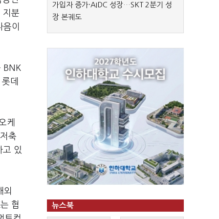
가입자 증가·AIDC 성장…SKT 2분기 성
의 지분
장 본궤도
다음이
 BNK
 롯데
 오케
이저축
하고 있
해외
는 협
뉴스북
지먼트컴