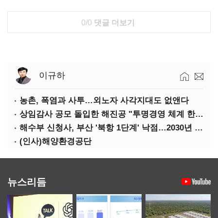
0/0
댓글 더보기
이규하
농촌, 폭염과 사투…외노자 사각지대도 없앤다
상임감사 공모 돌입한 해진공 "투명경영 체계 한층 강화"
해수부 신청사, 부산 '북항 1단계' 낙점…2030년 완공 목표
(인사)해양환경공단
뉴스리듬