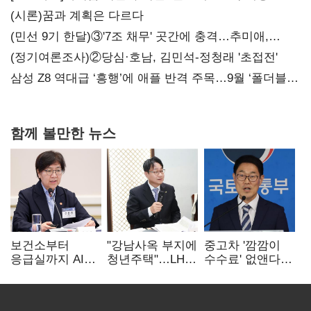
가족 지배체제 구축
(시론)꿈과 계획은 다르다
(민선 9기 한달)③'7조 채무' 곳간에 충격…추미애,
20년만에 '비상재정' 선언 승부수
(정기여론조사)②당심·호남, 김민석-정청래 '초접전'
삼성 Z8 역대급 ‘흥행’에 애플 반격 주목…9월 ‘폴더블
대전’
함께 볼만한 뉴스
보건소부터
"강남사옥 부지에
중고차 '깜깜이
응급실까지 AI
청년주택"…LH도
수수료' 없앤다…
확산…지역의료
'공급 속도전'
7일 내 중대하자
혁신 본격화
생기면 환불