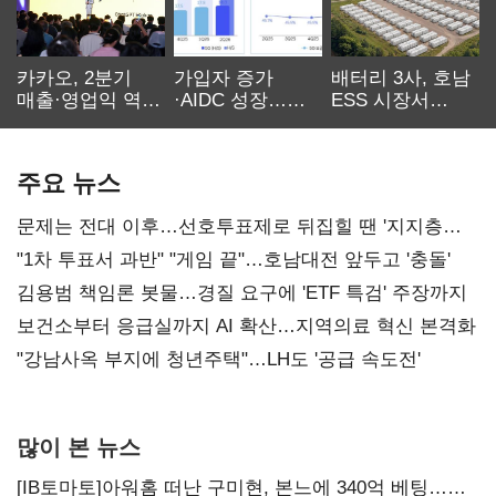
카카오, 2분기
가입자 증가
배터리 3사, 호남
매출·영업익 역대
·AIDC 성장…
ESS 시장서
최대…에이전트
SKT 2분기 성장
‘격돌’
AI 수익화 관건
본궤도
주요 뉴스
문제는 전대 이후…선호투표제로 뒤집힐 땐 '지지층
불복'
"1차 투표서 과반" "게임 끝"…호남대전 앞두고 '충돌'
김용범 책임론 봇물…경질 요구에 'ETF 특검' 주장까지
보건소부터 응급실까지 AI 확산…지역의료 혁신 본격화
"강남사옥 부지에 청년주택"…LH도 '공급 속도전'
많이 본 뉴스
[IB토마토]아워홈 떠난 구미현, 본느에 340억 베팅…