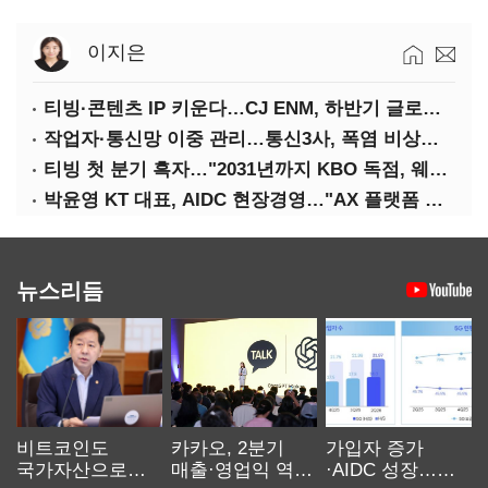
이지은
티빙·콘텐츠 IP 키운다…CJ ENM, 하반기 글로벌 확장 가속
작업자·통신망 이중 관리…통신3사, 폭염 비상대응 돌입
티빙 첫 분기 흑자…"2031년까지 KBO 독점, 웨이브 합병도 속도"
박윤영 KT 대표, AIDC 현장경영…"AX 플랫폼 핵심 인프라로 키운다"
뉴스리듬
비트코인도
카카오, 2분기
가입자 증가
국가자산으로…'
매출·영업익 역대
·AIDC 성장…