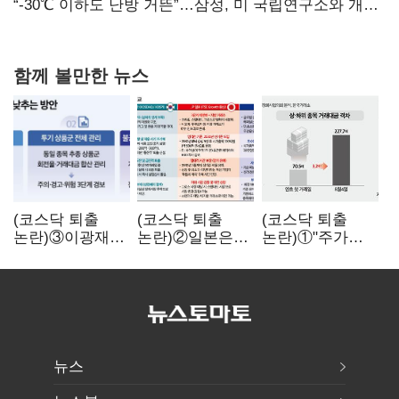
없어”
“-30℃ 이하도 난방 거뜬”…삼성, 미 국립연구소와 개발
협력
함께 볼만한 뉴스
(코스닥 퇴출
(코스닥 퇴출
(코스닥 퇴출
논란)③이광재
논란)②일본은
논란)①"주가
"과속 잡더라도
5년
누르기 잡으려다
자동차 없애지는
기다려주는데
옥토 태운다"…
말아야"
우리는 당장
세법 개정안의
퇴출?…
맹점과 역설
시간만으론
부족한 코스닥
구하기
뉴스