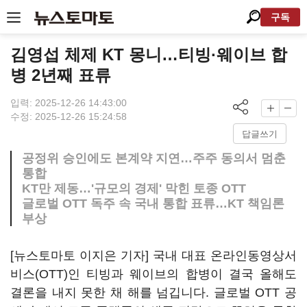
구독
김영섭 체제 KT 몽니…티빙·웨이브 합
병 2년째 표류
입력: 2025-12-26 14:43:00
수정: 2025-12-26 15:24:58
답글쓰기
공정위 승인에도 본계약 지연…주주 동의서 멈춘
통합
KT만 제동…'규모의 경제' 막힌 토종 OTT
글로벌 OTT 독주 속 국내 통합 표류…KT 책임론
부상
[뉴스토마토 이지은 기자] 국내 대표 온라인동영상서
비스(OTT)인 티빙과 웨이브의 합병이 결국 올해도
결론을 내지 못한 채 해를 넘깁니다. 글로벌 OTT 공