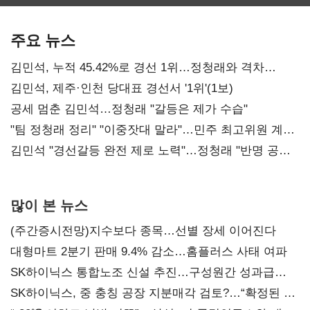
보관·평가·처분'
최대…에이전트
SKT 2분기 성장
기준은 숙제
AI 수익화 관건
본궤도
주요 뉴스
김민석, 누적 45.42%로 경선 1위…정청래와 격차
0.86%p(2보)
김민석, 제주·인천 당대표 경선서 '1위'(1보)
공세 멈춘 김민석…정청래 "갈등은 제가 수습"
"팀 정청래 정리" "이중잣대 말라"…민주 최고위원 계파
다툼 격화
김민석 "경선갈등 완전 제로 노력"…정청래 "반명 공세
사과부터"
많이 본 뉴스
(주간증시전망)지수보다 종목…선별 장세 이어진다
대형마트 2분기 판매 9.4% 감소…홈플러스 사태 여파
SK하이닉스 통합노조 신설 추진…구성원간 성과급
불만 확산
SK하이닉스, 중 충칭 공장 지분매각 검토?…“확정된 바