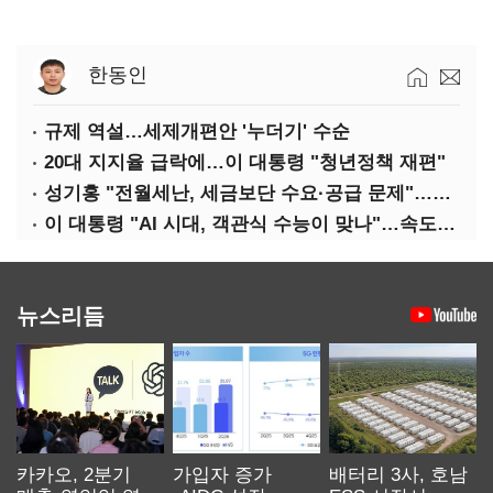
한동인
규제 역설…세제개편안 '누더기' 수순
20대 지지율 급락에…이 대통령 "청년정책 재편"
성기홍 "전월세난, 세금보단 수요·공급 문제"…닥공 시사
이 대통령 "AI 시대, 객관식 수능이 맞나"…속도전 '경계'
뉴스리듬
카카오, 2분기
가입자 증가
배터리 3사, 호남