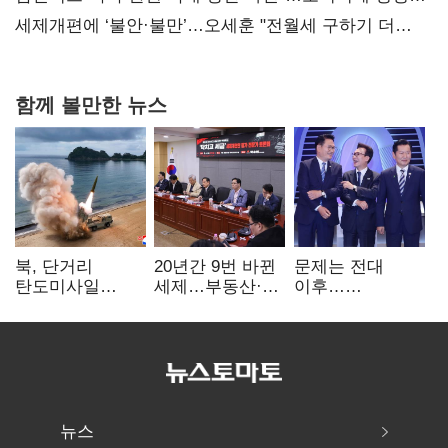
보내
세제개편에 ‘불안·불만’…오세훈 "전월세 구하기 더
힘들어질 것"
함께 볼만한 뉴스
북, 단거리
20년간 9번 바뀐
문제는 전대
탄도미사일
세제…부동산·
이후…
발사…안보실
상속세만
선호투표제로
"즉각 중단 촉구"
건드렸다
뒤집힐 땐
'지지층 불복'
뉴스