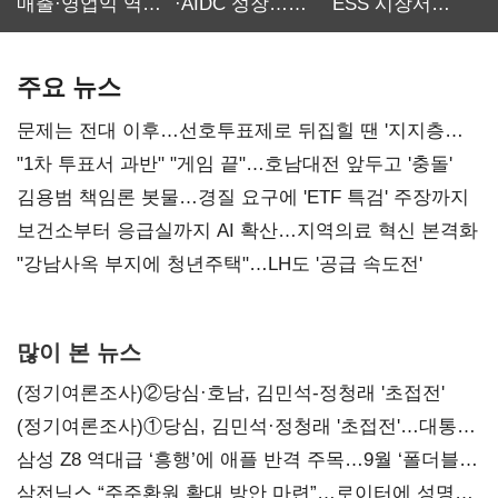
매출·영업익 역대
·AIDC 성장…
ESS 시장서
최대…에이전트
SKT 2분기 성장
‘격돌’
AI 수익화 관건
본궤도
주요 뉴스
문제는 전대 이후…선호투표제로 뒤집힐 땐 '지지층
불복'
"1차 투표서 과반" "게임 끝"…호남대전 앞두고 '충돌'
김용범 책임론 봇물…경질 요구에 'ETF 특검' 주장까지
보건소부터 응급실까지 AI 확산…지역의료 혁신 본격화
"강남사옥 부지에 청년주택"…LH도 '공급 속도전'
많이 본 뉴스
(정기여론조사)②당심·호남, 김민석-정청래 '초접전'
(정기여론조사)①당심, 김민석·정청래 '초접전'…대통령
지지도 '50% 아래로'(종합)
삼성 Z8 역대급 ‘흥행’에 애플 반격 주목…9월 ‘폴더블
대전’
삼전닉스 “주주환원 확대 방안 마련”…로이터에 성명