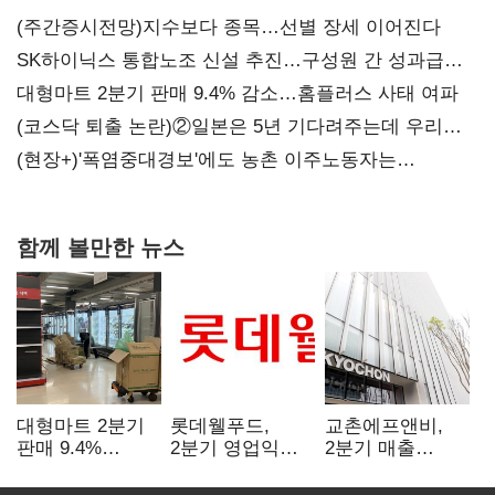
(주간증시전망)지수보다 종목…선별 장세 이어진다
SK하이닉스 통합노조 신설 추진…구성원 간 성과급
불만 확산
대형마트 2분기 판매 9.4% 감소…홈플러스 사태 여파
(코스닥 퇴출 논란)②일본은 5년 기다려주는데 우리는
당장 퇴출?…시간만으론 부족한 코스닥 구하기
(현장+)'폭염중대경보'에도 농촌 이주노동자는
강행군…'야외작업 중지' 권고도 무시
함께 볼만한 뉴스
대형마트 2분기
롯데웰푸드,
교촌에프앤비,
판매 9.4%
2분기 영업익
2분기 매출
감소…홈플러스
89%↑…해외
1323억원…
사태 여파
사업이 실적 견인
전년보다 4.9%↑