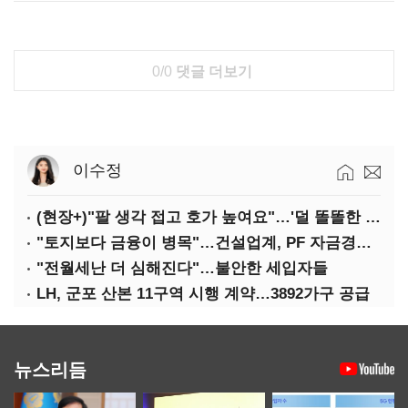
0/0
댓글 더보기
이수정
(현장+)"팔 생각 접고 호가 높여요"…'덜 똘똘한 한 채' 20억 키맞추기
"토지보다 금융이 병목"…건설업계, PF 자금경색 해소 목소리
"전월세난 더 심해진다"…불안한 세입자들
LH, 군포 산본 11구역 시행 계약…3892가구 공급
뉴스리듬