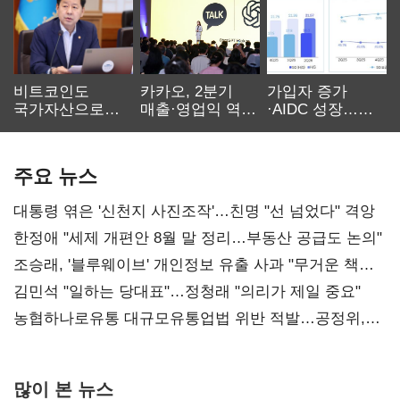
비트코인도
카카오, 2분기
가입자 증가
국가자산으로…'
매출·영업익 역대
·AIDC 성장…
보관·평가·처분'
최대…에이전트
SKT 2분기 성장
기준은 숙제
AI 수익화 관건
본궤도
주요 뉴스
대통령 엮은 '신천지 사진조작'…친명 "선 넘었다" 격앙
한정애 "세제 개편안 8월 말 정리…부동산 공급도 논의"
조승래, '블루웨이브' 개인정보 유출 사과 "무거운 책임
통감"
김민석 "일하는 당대표"…정청래 "의리가 제일 중요"
농협하나로유통 대규모유통업법 위반 적발…공정위,
과징금 4억6200만원 부과
많이 본 뉴스