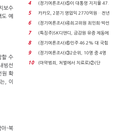
로이터에 성명...
4
(정기여론조사)⑤이 대통령 지지율 47.
유지보수
7%…일주일 만에 ...
5
카카오, 2분기 영업익 2770억원…전년
택도 예
비 36% 증가...
6
(정기여론조사)④최고위원 최민희·박선
원 '양강'…서미...
7
(특징주)SK디앤디, 금감원 유증 제동에
장 초반 상한가...
8
(정기여론조사)⑥민주 46.2% 대 국힘
31.0%…오차범위 밖 ...
9
(정기여론조사)③2순위, 10명 중 4명
감할 수
'송영길'…정청래 '한 ...
10
(마약범죄, 처벌에서 치료로)②(단
 내빙선
독)"마약은 전염병…여성...
선원 확
는, 이
남아-북