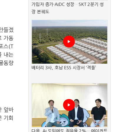
가입자 증가·AIDC 성장…SKT 2분기 성
장 본궤도
 만들겠
로 가동
포스(T
를 내는
 물동량
배터리 3사, 호남 ESS 시장서 ‘격돌’
산 앞바
운 기회
다음, AI 도입에도 점유율 2%…에이전트