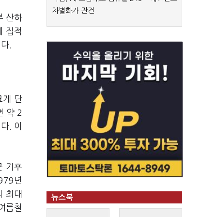
차별화가 관건
부 산하
에 집적
니다.
크게 단
 약 2
다. 이
근 기후
979년
의 최대
뉴스북
 여름철