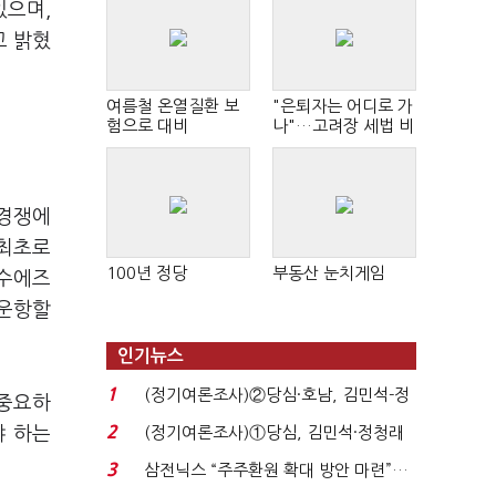
있으며,
고 밝혔
여름철 온열질환 보
"은퇴자는 어디로 가
험으로 대비
나"…고려장 세법 비
판 확산
 경쟁에
 최초로
100년 정당
부동산 눈치게임
 수에즈
 운항할
인기뉴스
1
(정기여론조사)②당심·호남, 김민석-정
 중요하
청래 '초접전'...
2
야 하는
(정기여론조사)①당심, 김민석·정청래
'초접전'…대통령 ...
3
삼전닉스 “주주환원 확대 방안 마련”…