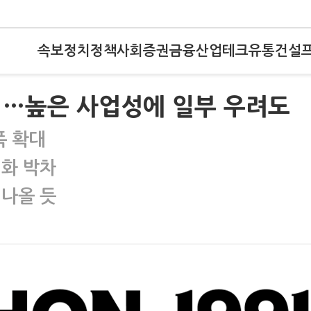
속보
정치
정책
사회
증권
금융
산업
테크
유통
건설
척…높은 사업성에 일부 우려도
폭 확대
적화 박차
 나올 듯