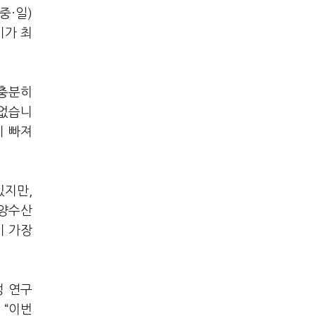
중·일)
기가 최
 충분히
 없습니
이 빠져
있지만,
해양수산
이 가장
성 연구
 “이번