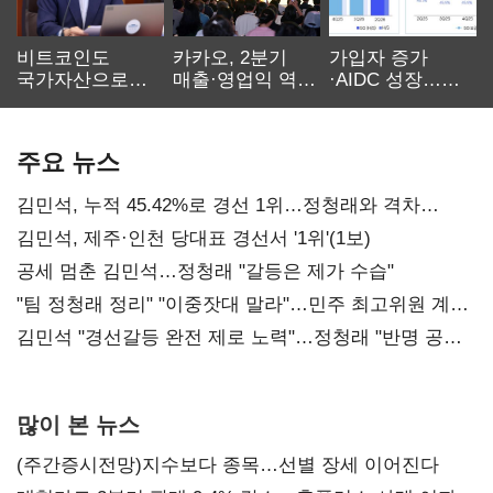
비트코인도
카카오, 2분기
가입자 증가
국가자산으로…'
매출·영업익 역대
·AIDC 성장…
보관·평가·처분'
최대…에이전트
SKT 2분기 성장
기준은 숙제
AI 수익화 관건
본궤도
주요 뉴스
김민석, 누적 45.42%로 경선 1위…정청래와 격차
0.86%p(2보)
김민석, 제주·인천 당대표 경선서 '1위'(1보)
공세 멈춘 김민석…정청래 "갈등은 제가 수습"
"팀 정청래 정리" "이중잣대 말라"…민주 최고위원 계파
다툼 격화
김민석 "경선갈등 완전 제로 노력"…정청래 "반명 공세
사과부터"
많이 본 뉴스
(주간증시전망)지수보다 종목…선별 장세 이어진다