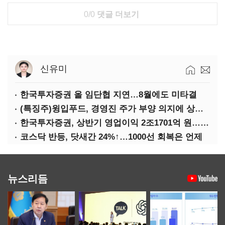
0/0
댓글 더보기
신유미
한국투자증권 올 임단협 지연…8월에도 미타결
(특징주)윙입푸드, 경영진 주가 부양 의지에 상한가
한국투자증권, 상반기 영업이익 2조1701억 원… 전년비 89.1%↑
코스닥 반등, 닷새간 24%↑…1000선 회복은 언제
뉴스리듬