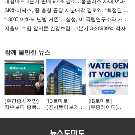
대형마트 2분기 판매 9.4% 감소…홈플러스 사태 여파
SK하이닉스, 중 충칭 공장 지분매각 검토?…“확정된 바
없어”
“-30℃ 이하도 난방 거뜬”…삼성, 미 국립연구소와 개발
협력
지출이 수입 앞지른 건강보험…1분기 3조8989억 적자
함께 볼만한 뉴스
(주간증시전망)
[IB토마토]
[IB토마토]
지수보다 종목…
(공시톺아보기)
(유증레이다)
선별 장세
수주 공시, 왜
툴젠, 조달액
이어진다
바로 매출로
3분의 1 토막…
잡히지 않을까
특허소송
비용부터 챙긴다