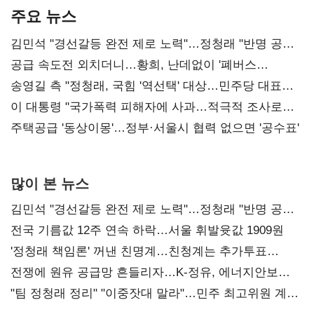
주요 뉴스
김민석 "경선갈등 완전 제로 노력"…정청래 "반명 공세
사과부터"
공급 속도전 외치더니…황희, 난데없이 '폐버스
리모델링' 제안
송영길 측 "정청래, 국힘 '역선택' 대상…민주당 대표로
총선 지휘 못해"
이 대통령 "국가폭력 피해자에 사과…적극적 조사로
진실 밝혀야"
주택공급 '동상이몽'…정부·서울시 협력 없으면 '공수표'
많이 본 뉴스
김민석 "경선갈등 완전 제로 노력"…정청래 "반명 공세
사과부터"
전국 기름값 12주 연속 하락…서울 휘발윳값 1909원
'정청래 책임론' 꺼낸 친명계…친청계는 추가투표
때리기
전쟁에 원유 공급망 흔들리자…K-정유, 에너지안보
핵심으로 재부상
"팀 정청래 정리" "이중잣대 말라"…민주 최고위원 계파