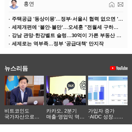
홍연
주택공급 '동상이몽'…정부·서울시 협력 없으면 '공수표'
세제개편에 ‘불안·불만’…오세훈 "전월세 구하기 더 힘들어질 것"
강남 관망·한강벨트 술렁…30억이 가른 부동산 민심
세제로는 역부족…정부 '공급대책' 만지작
뉴스리듬
비트코인도
카카오, 2분기
가입자 증가
국가자산으로…'
매출·영업익 역대
·AIDC 성장…
보관·평가·처분'
최대…에이전트
SKT 2분기 성장
기준은 숙제
AI 수익화 관건
본궤도