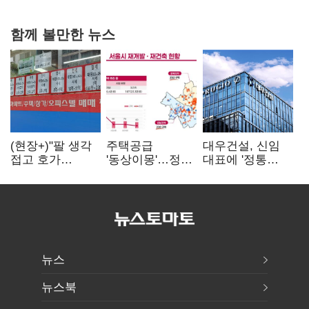
다툼 격화
함께 볼만한 뉴스
(현장+)"팔 생각
주택공급
대우건설, 신임
접고 호가
'동상이몽'…정부
대표에 '정통
높여요"…'덜
·서울시 협력
대우맨' 이강석
똘똘한 한 채'
없으면 '공수표'
부사장 내정
20억 키맞추기
뉴스
뉴스북