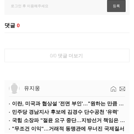
댓글
0
0/0
댓글 더보기
유지웅
이란, 미국과 협상설 '전면 부인'…"원하는 만큼 전쟁 가능"
민주당 경남지사 후보에 김경수 단수공천 '유력'
국힘 소장파 "절윤 요구 중단…지방선거 책임은 장동혁 몫"
"무조건 이익"…거래적 동맹관에 무너진 국제질서