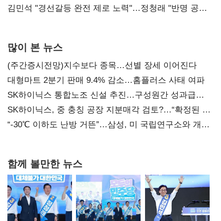
다툼 격화
김민석 "경선갈등 완전 제로 노력"…정청래 "반명 공세
사과부터"
많이 본 뉴스
(주간증시전망)지수보다 종목…선별 장세 이어진다
대형마트 2분기 판매 9.4% 감소…홈플러스 사태 여파
SK하이닉스 통합노조 신설 추진…구성원간 성과급
불만 확산
SK하이닉스, 중 충칭 공장 지분매각 검토?…“확정된 바
없어”
“-30℃ 이하도 난방 거뜬”…삼성, 미 국립연구소와 개발
협력
함께 볼만한 뉴스