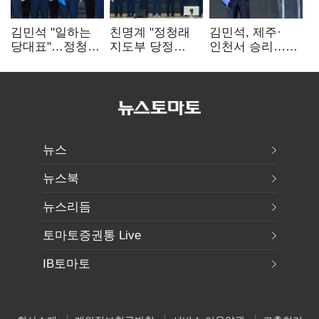
김민석 "일하는
친명계 "정청래
김민석, 제주·
당대표"…정청래
지도부 당정
인천서 승리…
"의리가 제일
엇박자"…친청계
누적 득표율 '1위
중요"
"신천지 오물
탈환'(종합)
폭탄"
뉴스
뉴스북
뉴스리듬
토마토증권통 Live
IB토마토