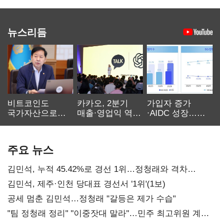
뉴스리듬
비트코인도
카카오, 2분기
가입자 증가
국가자산으로…'
매출·영업익 역대
·AIDC 성장…
보관·평가·처분'
최대…에이전트
SKT 2분기 성장
기준은 숙제
AI 수익화 관건
본궤도
주요 뉴스
김민석, 누적 45.42%로 경선 1위…정청래와 격차
0.86%p(2보)
김민석, 제주·인천 당대표 경선서 '1위'(1보)
공세 멈춘 김민석…정청래 "갈등은 제가 수습"
"팀 정청래 정리" "이중잣대 말라"…민주 최고위원 계파