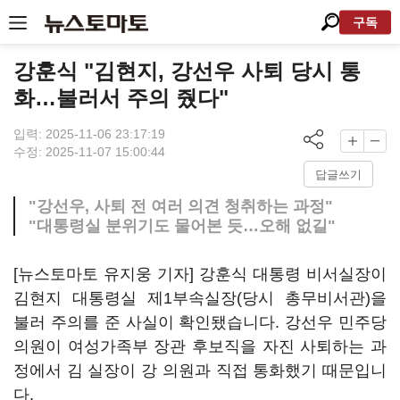
구독
강훈식 "김현지, 강선우 사퇴 당시 통
화…불러서 주의 줬다"
입력: 2025-11-06 23:17:19
수정: 2025-11-07 15:00:44
답글쓰기
"강선우, 사퇴 전 여러 의견 청취하는 과정"
"대통령실 분위기도 물어본 듯…오해 없길"
[뉴스토마토 유지웅 기자] 강훈식 대통령 비서실장이
김현지 대통령실 제1부속실장(당시 총무비서관)을
불러 주의를 준 사실이 확인됐습니다. 강선우 민주당
의원이 여성가족부 장관 후보직을 자진 사퇴하는 과
정에서 김 실장이 강 의원과 직접 통화했기 때문입니
다.