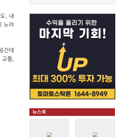
도, 내
지 노려
 공간데
 교통,
.
뉴스북