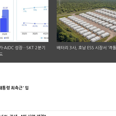
·AIDC 성장…SKT 2분기
배터리 3사, 호남 ESS 시장서 ‘격돌
도
대통령 최측근' 입