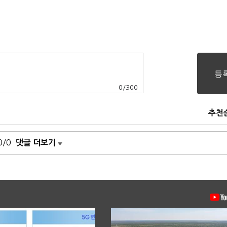
0
/
300
추천
0/0
댓글 더보기