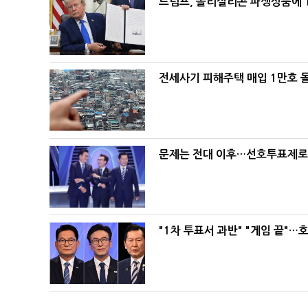
트럼프, 폴리실리콘 파생상품에 1
전세사기 피해주택 매입 1만호 
문제는 전대 이후…선호투표제로 
"1차 투표서 과반" "게임 끝"…