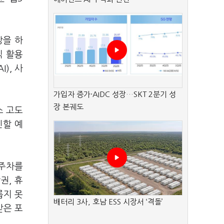
상을 하
직 활용
), 사
가입자 증가·AIDC 성장…SKT 2분기 성
장 본궤도
스 고도
진할 예
 주차를
권, 휴
롭지 못
배터리 3사, 호남 ESS 시장서 ‘격돌’
받은 포