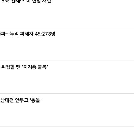
5% 관세…"미 산업 재건"
돌파…누적 피해자 4만278명
뒤집힐 땐 '지지층 불복'
호남대전 앞두고 '충돌'