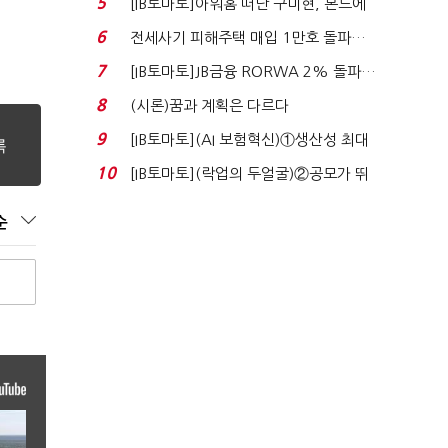
5
[IB토마토]아워홈 떠난 구미현, 본느에
340억 베팅…가...
6
전세사기 피해주택 매입 1만호 돌파…
누적 피해자 4만2...
7
[IB토마토]JB금융 RORWA 2% 돌파…
실적 견인은 은행 ...
8
(시론)꿈과 계획은 다르다
9
[IB토마토](AI 보험혁신)①생산성 최대
80% 개선…현실...
10
[IB토마토](락업의 두얼굴)②공모가 뛰
자 첫날 매도…FI ...
순