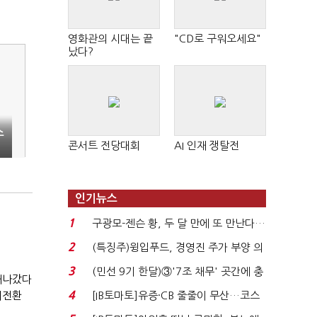
영화관의 시대는 끝
"CD로 구워오세요"
났다?
스
콘서트 전당대회
AI 인재 쟁탈전
인기뉴스
1
구광모-젠슨 황, 두 달 만에 또 만난다…
로봇·AI 등 논...
2
(특징주)윙입푸드, 경영진 주가 부양 의
지에 상한가...
3
(민선 9기 한달)③'7조 채무' 곳간에 충
 새나갔다
격…추미애, 20년...
4
[IB토마토]유증·CB 줄줄이 무산…코스
대전환
닥 벌점 급증에 ...