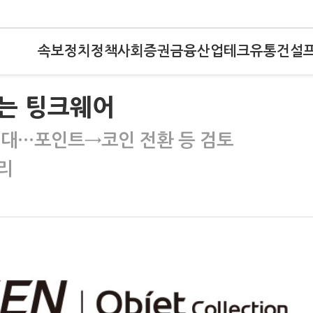
속보
정치
정책
사회
증권
금융
산업
테크
유통
건설
는 팅크웨어
기대…포인트→코인 전환 등 검토
리