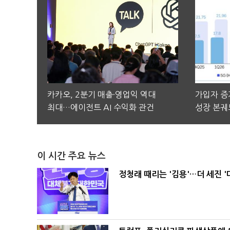
카카오, 2분기 매출·영업익 역대
가입자 증가
최대…에이전트 AI 수익화 관건
성장 본궤
이 시간 주요 뉴스
정청래 때리는 '김용'…더 세진 '