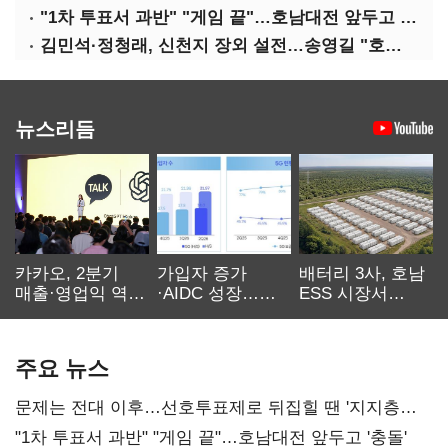
"1차 투표서 과반" "게임 끝"…호남대전 앞두고 '충돌'
김민석·정청래, 신천지 장외 설전…송영길 "호남 계몽 규탄"
뉴스리듬
카카오, 2분기
가입자 증가
배터리 3사, 호남
매출·영업익 역대
·AIDC 성장…
ESS 시장서
최대…에이전트
SKT 2분기 성장
‘격돌’
AI 수익화 관건
본궤도
주요 뉴스
문제는 전대 이후…선호투표제로 뒤집힐 땐 '지지층
불복'
"1차 투표서 과반" "게임 끝"…호남대전 앞두고 '충돌'