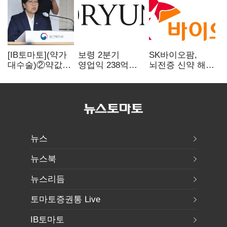
[IB토마토](약가
보령 2분기
SK바이오팜,
대수술)②약값
영업익 238억…
뇌전증 신약 해외
깎이자 R&D부터
전년 대비 6.2%↓
흥행 발판…
축소…제약업계
차세대 신약 개발
비상경영 돌입
속도
뉴스
뉴스북
뉴스리듬
토마토증권통 Live
IB토마토