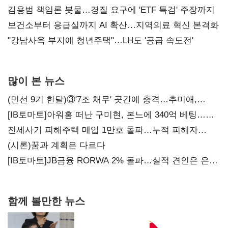
김용범 책임론 봇물…경질 요구에 'ETF 특검' 주장까지
보건소부터 응급실까지 AI 확산…지역의료 혁신 본격화
"강남사옥 부지에 청년주택"…LH도 '공급 속도전'
많이 본 뉴스
(민선 9기 한달)③'7조 채무' 곳간에 충격…추미애,
20년만에 '비상재정' 선언 승부수
[IB토마토]아워홈 떠난 구미현, 본느에 340억 베팅…
가족 지배체제 구축
전세사기 피해주택 매입 1만호 돌파…누적 피해자
4만278명
(시론)꿈과 계획은 다르다
[IB토마토]JB금융 RORWA 2% 돌파…실적 견인은 은행
아닌 캐피탈
함께 볼만한 뉴스