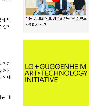
에 도착
다음, AI 도입에도 점유율 2%…에이전트
장히 많
차별화가 관건
은 장치
'아가라
임 저하
부분인데
아픈 게