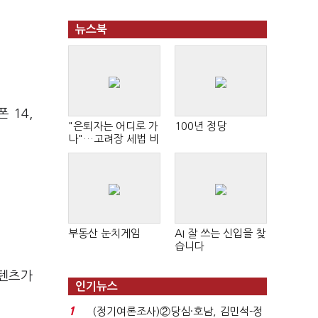
뉴스북
 14,
"은퇴자는 어디로 가
100년 정당
나"…고려장 세법 비
판 확산
부동산 눈치게임
AI 잘 쓰는 신입을 찾
습니다
콘텐츠가
인기뉴스
1
(정기여론조사)②당심·호남, 김민석-정