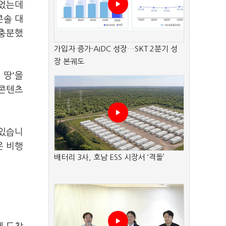
걸었는데
콘솔 대
 충분했
가입자 증가·AIDC 성장…SKT 2분기 성
장 본궤도
 땅'을
 콘텐츠
 있습니
은 비행
배터리 3사, 호남 ESS 시장서 ‘격돌’