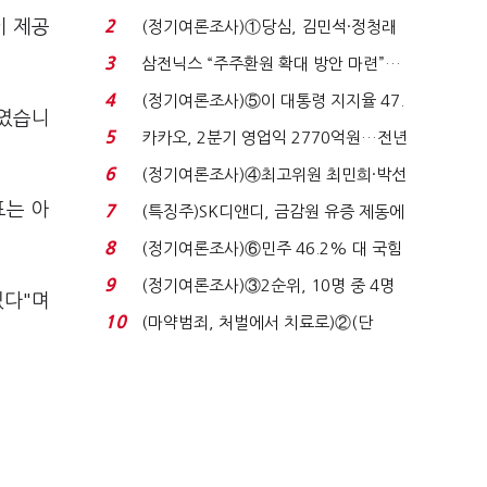
청래 '초접전'...
이 제공
2
(정기여론조사)①당심, 김민석·정청래
'초접전'…대통령 ...
3
삼전닉스 “주주환원 확대 방안 마련”…
로이터에 성명...
4
(정기여론조사)⑤이 대통령 지지율 47.
줄였습니
7%…일주일 만에 ...
5
카카오, 2분기 영업익 2770억원…전년
비 36% 증가...
6
(정기여론조사)④최고위원 최민희·박선
원 '양강'…서미...
표는 아
7
(특징주)SK디앤디, 금감원 유증 제동에
장 초반 상한가...
8
(정기여론조사)⑥민주 46.2% 대 국힘
31.0%…오차범위 밖 ...
9
(정기여론조사)③2순위, 10명 중 4명
있다"며
'송영길'…정청래 '한 ...
10
(마약범죄, 처벌에서 치료로)②(단
독)"마약은 전염병…여성...