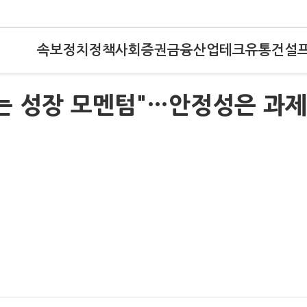
속보
정치
정책
사회
증권
금융
산업
테크
유통
건설
는 성장 모멘텀"…안정성은 과제
"