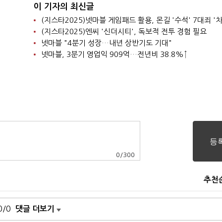
이 기자의 최신글
(지스타2025)넷마블 게임패드 활용, 몬길 '수석' 7대죄 '차
(지스타2025)엔씨 '신더시티', 독보적 전투 경험 필요
넷마블 "4분기 성장…내년 상반기도 기대"
넷마블, 3분기 영업익 909억…전년비 38.8%↑
0
/
300
추천
0/0
댓글 더보기