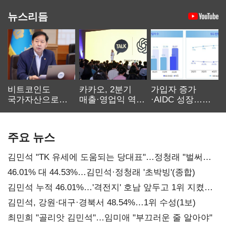
뉴스리듬
비트코인도
카카오, 2분기
가입자 증가
국가자산으로…'
매출·영업익 역대
·AIDC 성장…
보관·평가·처분'
최대…에이전트
SKT 2분기 성장
기준은 숙제
AI 수익화 관건
본궤도
주요 뉴스
김민석 "TK 유세에 도움되는 당대표"…정청래 "벌써
대표된 양 당직 배분"
46.01% 대 44.53%…김민석·정청래 '초박빙'(종합)
김민석 누적 46.01%…'격전지' 호남 앞두고 1위 지켰다
(2보)
김민석, 강원·대구·경북서 48.54%…1위 수성(1보)
최민희 "골리앗 김민석"…임미애 "부끄러운 줄 알아야"