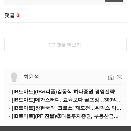
댓글
0
0/0
댓글 더보기
최윤석
[IB토마토](IB&피플)김동식 하나증권 경영전략본부장
[IB토마토]메가스터디, 교육보다 골프장…300억 대여 뒤 보증 리스크
[IB토마토]장현국의 '크로쓰' 재도전…위믹스 악몽 지울 수 있나
[IB토마토](PF 잔불)③다올투자증권, 부동산금융 줄였지만 정상화는 진행형