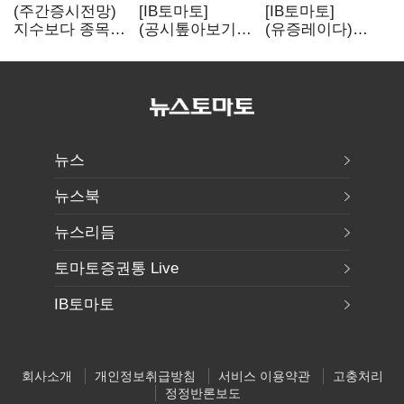
(주간증시전망)
[IB토마토]
[IB토마토]
지수보다 종목…
(공시톺아보기)
(유증레이다)
선별 장세
수주 공시, 왜
툴젠, 조달액
이어진다
바로 매출로
3분의 1 토막…
잡히지 않을까
특허소송
비용부터 챙긴다
뉴스
뉴스북
뉴스리듬
토마토증권통 Live
IB토마토
회사소개
개인정보취급방침
서비스 이용약관
고충처리
정정반론보도