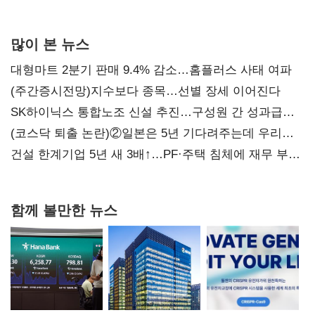
많이 본 뉴스
대형마트 2분기 판매 9.4% 감소…홈플러스 사태 여파
(주간증시전망)지수보다 종목…선별 장세 이어진다
SK하이닉스 통합노조 신설 추진…구성원 간 성과급
불만 확산
(코스닥 퇴출 논란)②일본은 5년 기다려주는데 우리는
당장 퇴출?…시간만으론 부족한 코스닥 구하기
건설 한계기업 5년 새 3배↑…PF·주택 침체에 재무 부담
확대
함께 볼만한 뉴스