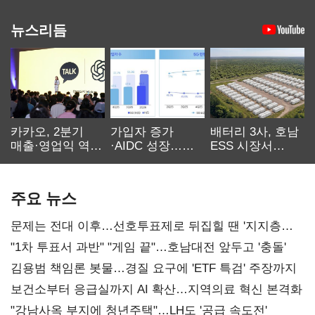
뉴스리듬
카카오, 2분기
가입자 증가
배터리 3사, 호남
매출·영업익 역대
·AIDC 성장…
ESS 시장서
최대…에이전트
SKT 2분기 성장
‘격돌’
AI 수익화 관건
본궤도
주요 뉴스
문제는 전대 이후…선호투표제로 뒤집힐 땐 '지지층
불복'
"1차 투표서 과반" "게임 끝"…호남대전 앞두고 '충돌'
김용범 책임론 봇물…경질 요구에 'ETF 특검' 주장까지
보건소부터 응급실까지 AI 확산…지역의료 혁신 본격화
"강남사옥 부지에 청년주택"…LH도 '공급 속도전'