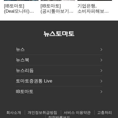
[IB토마토]
[IB토마토]
기업은행,
(Deal모니터)
(공시톺아보기)
소비자피해보상
롯데리츠, 회사채
투자판단 공시,
부실심사·
발행…빠듯한
무엇이 '중요한
보이스피싱 공시
유동성 차환으로
경영사항'일까
위반
대응
뉴스
뉴스북
뉴스리듬
토마토증권통 Live
IB토마토
회사소개
개인정보취급방침
서비스 이용약관
고충처리
정정반론보도