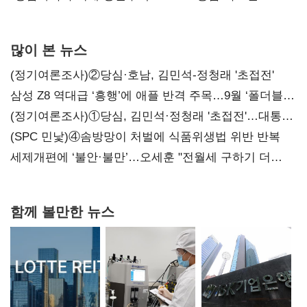
많이 본 뉴스
(정기여론조사)②당심·호남, 김민석-정청래 '초접전'
삼성 Z8 역대급 ‘흥행’에 애플 반격 주목…9월 ‘폴더블
대전’
(정기여론조사)①당심, 김민석·정청래 '초접전'…대통령
지지도 '50% 아래로'(종합)
(SPC 민낯)④솜방망이 처벌에 식품위생법 위반 반복
세제개편에 ‘불안·불만’…오세훈 "전월세 구하기 더
힘들어질 것"
함께 볼만한 뉴스