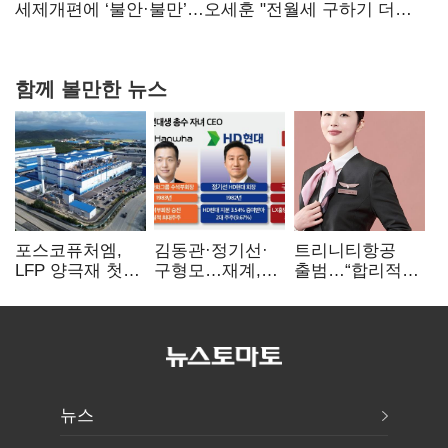
세제개편에 ‘불안·불만’…오세훈 "전월세 구하기 더
힘들어질 것"
함께 볼만한 뉴스
포스코퓨처엠,
김동관·정기선·
트리니티항공
LFP 양극재 첫
구형모…재계,
출범…“합리적
대규모 공급…
1980년대생
가격·기대 이상
ESS 시장 공략
전성시대
서비스로 승부”
뉴스