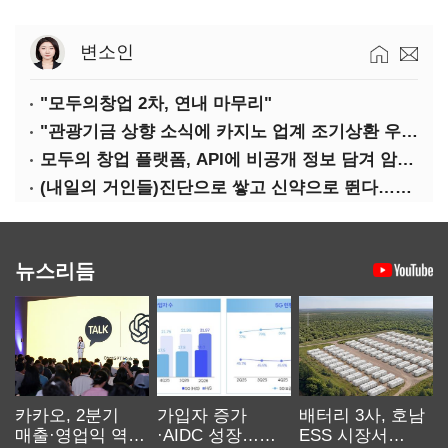
변소인
"모두의창업 2차, 연내 마무리"
"관광기금 상향 소식에 카지노 업계 조기상환 우려"
모두의 창업 플랫폼, API에 비공개 정보 담겨 암호키까지 새나갔다
(내일의 거인들)진단으로 쌓고 신약으로 뛴다…세니젠의 대전환
뉴스리듬
카카오, 2분기
가입자 증가
배터리 3사, 호남
매출·영업익 역대
·AIDC 성장…
ESS 시장서