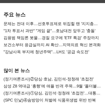
최대…에이전트
SKT 2분기 성장
‘격돌’
AI 수익화 관건
본궤도
주요 뉴스
문제는 전대 이후…선호투표제로 뒤집힐 땐 '지지층
불복'
"1차 투표서 과반" "게임 끝"…호남대전 앞두고 '충돌'
김용범 책임론 봇물…경질 요구에 'ETF 특검' 주장까지
보건소부터 응급실까지 AI 확산…지역의료 혁신 본격화
"강남사옥 부지에 청년주택"…LH도 '공급 속도전'
많이 본 뉴스
(정기여론조사)②당심·호남, 김민석-정청래 '초접전'
삼성 Z8 역대급 ‘흥행’에 애플 반격 주목…9월 ‘폴더블
대전’
(정기여론조사)①당심, 김민석·정청래 '초접전'…대통령
지지도 '50% 아래로'(종합)
(SPC 민낯)④솜방망이 처벌에 식품위생법 위반 반복