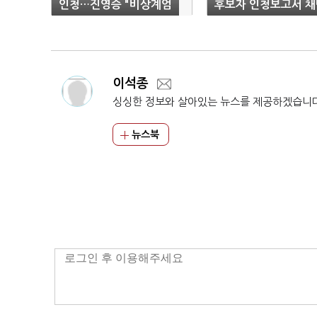
인청…진영승 "비상계엄
후보자 인청보고서 채
군 투입 '사죄'"
이석종
싱싱한 정보와 살아있는 뉴스를 제공하겠습니
뉴스북