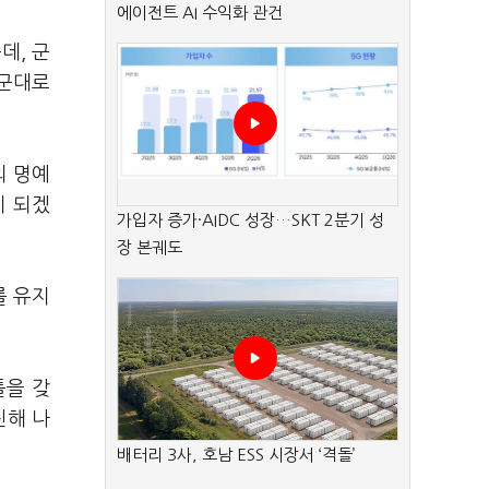
에이전트 AI 수익화 관건
데, 군
 군대로
의 명예
이 되겠
가입자 증가·AIDC 성장…SKT 2분기 성
장 본궤도
를 유지
틀을 갖
진해 나
배터리 3사, 호남 ESS 시장서 ‘격돌’