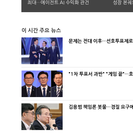
최대…에이전트 AI 수익화 관건
성장 본궤
이 시간 주요 뉴스
문제는 전대 이후…선호투표제로 
"1차 투표서 과반" "게임 끝"…
김용범 책임론 봇물…경질 요구에 