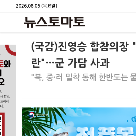
2026.08.06 (목요일)
(국감)진영승 합참의장 "
란"…군 가담 사과
"북, 중·러 밀착 통해 한반도는 