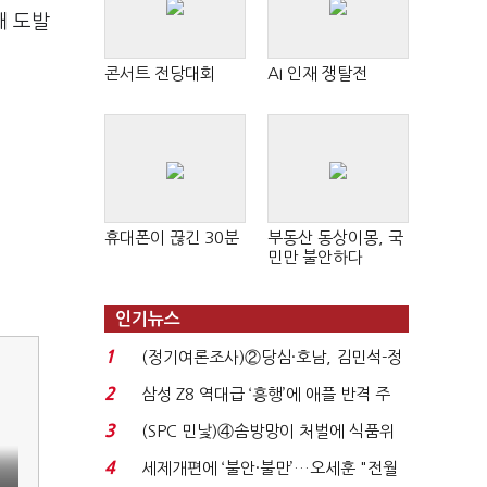
대 도발
콘서트 전당대회
AI 인재 쟁탈전
휴대폰이 끊긴 30분
부동산 동상이몽, 국
민만 불안하다
인기뉴스
1
(정기여론조사)②당심·호남, 김민석-정
청래 '초접전'...
2
삼성 Z8 역대급 ‘흥행’에 애플 반격 주
목…9월 ‘폴...
3
(SPC 민낯)④솜방망이 처벌에 식품위
생법 위반 반복...
4
세제개편에 ‘불안·불만’…오세훈 "전월