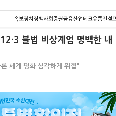
속보
정치
정책
사회
증권
금융
산업
테크
유통
건설
12·3 불법 비상계엄 명백한 내
물론 세계 평화 심각하게 위협"