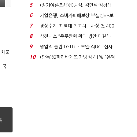
세 구하기 더 ...
5
(정기여론조사)①당심, 김민석·정청래
'초접전'…대통령 ...
6
기업은행, 소비자피해보상 부실심사·보
이스피싱 공시 ...
7
경상수지 또 역대 최고치…사상 첫 400
억달러에 '3% 성...
8
삼전닉스 “주주환원 확대 방안 마련”…
로이터에 성명...
9
영업익 늘린 LGU+…보안·AIDC '신사
"첨단전력 획득제도 패러다임 전환…상생 생태계 조성해 대체불가 K-방산 도약"
업 드라이브'...
10
(단독)⑩파리바게뜨 가맹점 41% '용역
제빵기사 없어'…고...
2040년까지 단계적 병력 감축…국방총인력 50만 목표 2차 국방개혁 착수