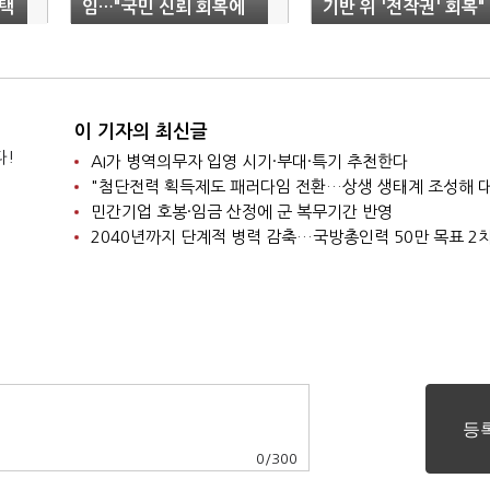
택
임…"국민 신뢰 회복에
기반 위 '전작권' 회복"
신명 바칠 것"
이 기자의 최신글
다!
AI가 병역의무자 입영 시기·부대·특기 추천한다
민간기업 호봉·임금 산정에 군 복무기간 반영
0
/
300