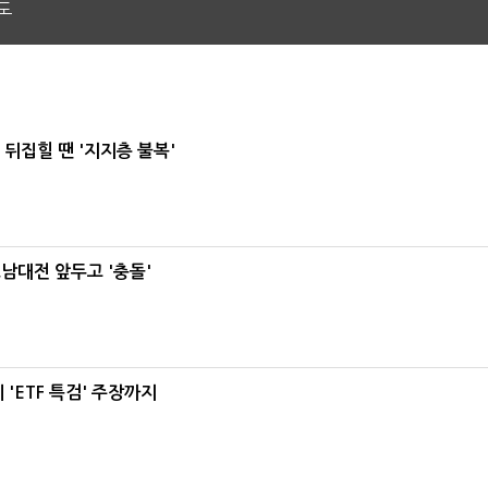
도
뒤집힐 땐 '지지층 불복'
호남대전 앞두고 '충돌'
'ETF 특검' 주장까지