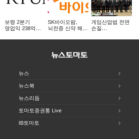
보령 2분기
SK바이오팜,
게임산업법 전면
영업익 238억…
뇌전증 신약 해외
손질
전년 대비 6.2%↓
흥행 발판…
공감대…"낡은
차세대 신약 개발
규제 걷고
속도
안전장치 촘촘히
해야"
뉴스
뉴스북
뉴스리듬
토마토증권통 Live
IB토마토