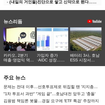
(내일의 거인들)진단으로 쌓고 신약으로 뛴다…세니젠의 대전환
뉴스리듬
카카오, 2분기
가입자 증가
배터리 3사, 호남
매출·영업익 역대
·AIDC 성장…
ESS 시장서
최대…에이전트
SKT 2분기 성장
‘격돌’
AI 수익화 관건
본궤도
주요 뉴스
문제는 전대 이후…선호투표제로 뒤집힐 땐 '지지층
불복'
"1차 투표서 과반" "게임 끝"…호남대전 앞두고 '충돌'
김용범 책임론 봇물…경질 요구에 'ETF 특검' 주장까지