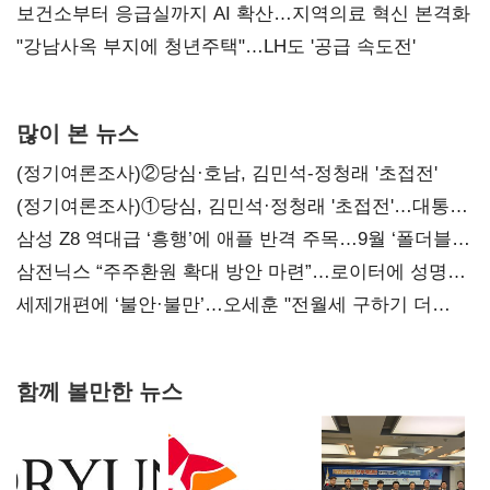
보건소부터 응급실까지 AI 확산…지역의료 혁신 본격화
"강남사옥 부지에 청년주택"…LH도 '공급 속도전'
많이 본 뉴스
(정기여론조사)②당심·호남, 김민석-정청래 '초접전'
(정기여론조사)①당심, 김민석·정청래 '초접전'…대통령
지지도 '50% 아래로'(종합)
삼성 Z8 역대급 ‘흥행’에 애플 반격 주목…9월 ‘폴더블
대전’
삼전닉스 “주주환원 확대 방안 마련”…로이터에 성명
보내
세제개편에 ‘불안·불만’…오세훈 "전월세 구하기 더
힘들어질 것"
함께 볼만한 뉴스