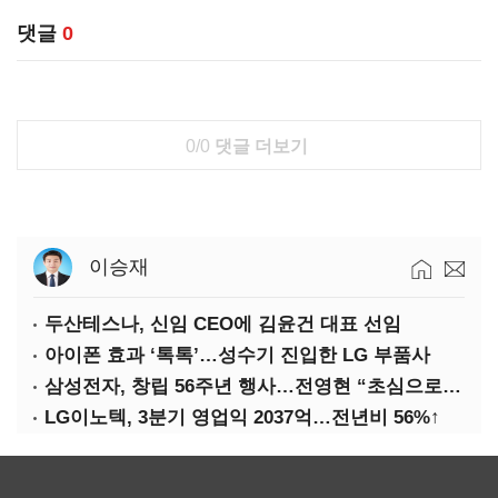
댓글
0
0/0
댓글 더보기
이승재
두산테스나, 신임 CEO에 김윤건 대표 선임
아이폰 효과 ‘톡톡’…성수기 진입한 LG 부품사
삼성전자, 창립 56주년 행사…전영현 “초심으로 경쟁력 회복해야”
LG이노텍, 3분기 영업익 2037억…전년비 56%↑