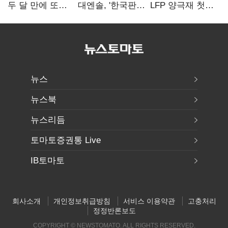
두 달 만에 또
대엔솔, '한국판
LFP 양극재 첫
만난다…로봇·AI
IRA' 수혜 부상…
대규모 공급…
등 논의
세액공제 선택이
ESS 시장 공략
변수
뉴스
뉴스북
뉴스리듬
토마토증권통 Live
IB토마토
회사소개
개인정보취급방침
서비스 이용약관
고충처리
정정반론보도
COPYRIGHT © NEWSTOMATO. ALL RIGHTS RESERVED.