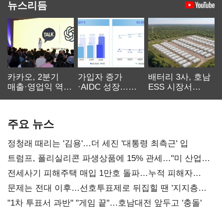
뉴스리듬
카카오, 2분기
가입자 증가
배터리 3사, 호남
매출·영업익 역대
·AIDC 성장…
ESS 시장서
최대…에이전트
SKT 2분기 성장
‘격돌’
AI 수익화 관건
본궤도
주요 뉴스
정청래 때리는 '김용'…더 세진 '대통령 최측근' 입
트럼프, 폴리실리콘 파생상품에 15% 관세…"미 산업
재건"
전세사기 피해주택 매입 1만호 돌파…누적 피해자
4만278명
문제는 전대 이후…선호투표제로 뒤집힐 땐 '지지층
불복'
"1차 투표서 과반" "게임 끝"…호남대전 앞두고 '충돌'