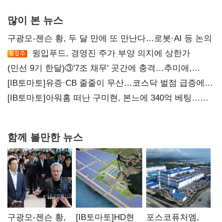
많이 본 뉴스
구광모-젠슨 황, 두 달 만에 또 만난다…로봇·AI 등 논의
윙입푸드, 경영진 주가 부양 의지에 상한가
(민선 9기 한달)③'7조 채무' 곳간에 충격…추미애,
20년만에 '비상재정' 선언 승부수
[IB토마토]유증·CB 줄줄이 무산…코스닥 벌점 급증에
상폐 압박
[IB토마토]아워홈 떠난 구미현, 본느에 340억 베팅…
가족 지배체제 구축
함께 볼만한 뉴스
구광모-젠슨 황,
[IB토마토]HD현
포스코퓨처엠,