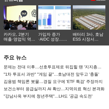
카카오, 2분기
가입자 증가
배터리 3사, 호남
매출·영업익 역대
·AIDC 성장…
ESS 시장서
최대…에이전트
SKT 2분기 성장
‘격돌’
AI 수익화 관건
본궤도
주요 뉴스
문제는 전대 이후…선호투표제로 뒤집힐 땐 '지지층
불복'
"1차 투표서 과반" "게임 끝"…호남대전 앞두고 '충돌'
김용범 책임론 봇물…경질 요구에 'ETF 특검' 주장까지
보건소부터 응급실까지 AI 확산…지역의료 혁신 본격화
"강남사옥 부지에 청년주택"…LH도 '공급 속도전'