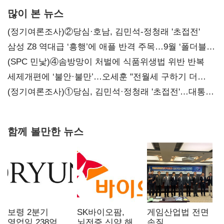
많이 본 뉴스
(정기여론조사)②당심·호남, 김민석-정청래 '초접전'
삼성 Z8 역대급 ‘흥행’에 애플 반격 주목…9월 ‘폴더블
대전’
(SPC 민낯)④솜방망이 처벌에 식품위생법 위반 반복
세제개편에 ‘불안·불만’…오세훈 "전월세 구하기 더
힘들어질 것"
(정기여론조사)①당심, 김민석·정청래 '초접전'…대통령
지지도 '50% 아래로'(종합)
함께 볼만한 뉴스
보령 2분기
SK바이오팜,
게임산업법 전면
영업익 238억…
뇌전증 신약 해외
손질