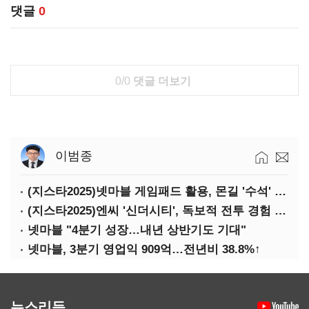
댓글
0
0/0
댓글 더보기
이범종
(지스타2025)넷마블 게임패드 활용, 몬길 '수석' 7대죄 '차석'
(지스타2025)엔씨 '신더시티', 독보적 전투 경험 필요
넷마블 "4분기 성장…내년 상반기도 기대"
넷마블, 3분기 영업익 909억…전년비 38.8%↑
뉴스리듬