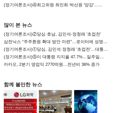
'한 자릿수'
(정기여론조사)④최고위원 최민희·박선원 '양강'…
서미화·이성윤·임미애 뒤이어
많이 본 뉴스
(정기여론조사)②당심·호남, 김민석-정청래 '초접전'
삼전닉스 “주주환원 확대 방안 마련”…로이터에 성명
보내
(정기여론조사)①당심, 김민석·정청래 '초접전'…대통령
지지도 '50% 아래로'(종합)
(정기여론조사)⑤이 대통령 지지율 47.7%…일주일
만에 다시 40%대
카카오, 2분기 영업익 2770억원…전년비 36% 증가
함께 볼만한 뉴스