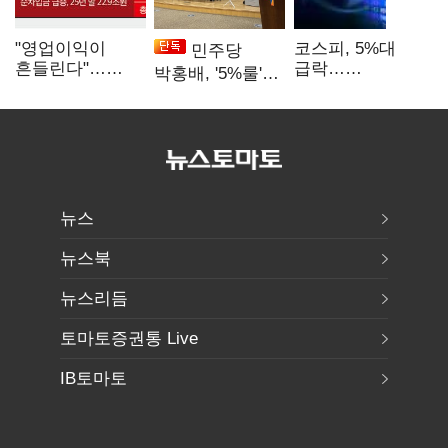
"영업이익이
코스피, 5%대
민주당
흔들린다"…
급락…
박홍배, '5%룰'
화학주, IFRS
매도사이드카
공동보유 기준
18에 취약
발동
법제화 추진
뉴스
뉴스북
뉴스리듬
토마토증권통 Live
IB토마토