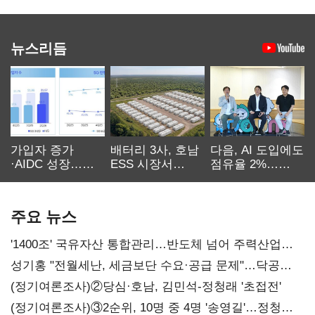
뉴스리듬
가입자 증가
배터리 3사, 호남
다음, AI 도입에도
·AIDC 성장…
ESS 시장서
점유율 2%…
SKT 2분기 성장
‘격돌’
에이전트
본궤도
차별화가 관건
주요 뉴스
'1400조' 국유자산 통합관리…반도체 넘어 주력산업
구조혁신
성기홍 "전월세난, 세금보단 수요·공급 문제"…닥공
시사
(정기여론조사)②당심·호남, 김민석-정청래 '초접전'
(정기여론조사)③2순위, 10명 중 4명 '송영길'…정청래