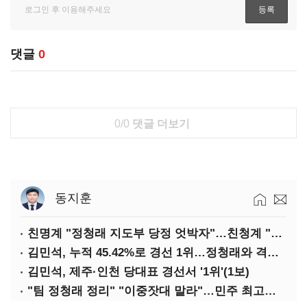
댓글
0
0/0
댓글 더보기
동지훈
친명계 "정청래 지도부 당정 엇박자"…친청계 "신천지 오물 폭탄"
김민석, 누적 45.42%로 경선 1위…정청래와 격차 0.86%p(2보)
김민석, 제주·인천 당대표 경선서 '1위'(1보)
"팀 정청래 정리" "이중잣대 말라"…민주 최고위원 계파 다툼 격화