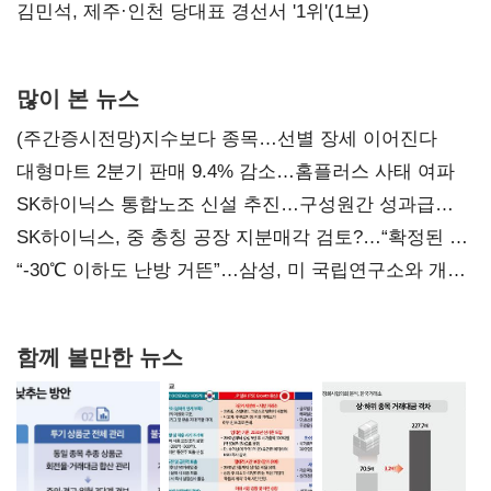
0.86%p(2보)
김민석, 제주·인천 당대표 경선서 '1위'(1보)
많이 본 뉴스
(주간증시전망)지수보다 종목…선별 장세 이어진다
대형마트 2분기 판매 9.4% 감소…홈플러스 사태 여파
SK하이닉스 통합노조 신설 추진…구성원간 성과급
불만 확산
SK하이닉스, 중 충칭 공장 지분매각 검토?…“확정된 바
없어”
“-30℃ 이하도 난방 거뜬”…삼성, 미 국립연구소와 개발
협력
함께 볼만한 뉴스