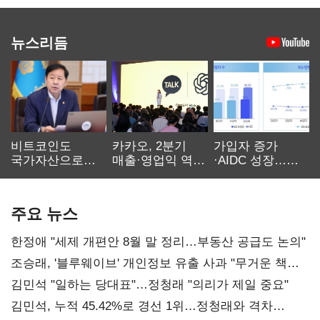
뉴스리듬
비트코인도
카카오, 2분기
가입자 증가
국가자산으로…'
매출·영업익 역대
·AIDC 성장…
보관·평가·처분'
최대…에이전트
SKT 2분기 성장
기준은 숙제
AI 수익화 관건
본궤도
주요 뉴스
한정애 "세제 개편안 8월 말 정리…부동산 공급도 논의"
조승래, '블루웨이브' 개인정보 유출 사과 "무거운 책임
통감"
김민석 "일하는 당대표"…정청래 "의리가 제일 중요"
김민석, 누적 45.42%로 경선 1위…정청래와 격차