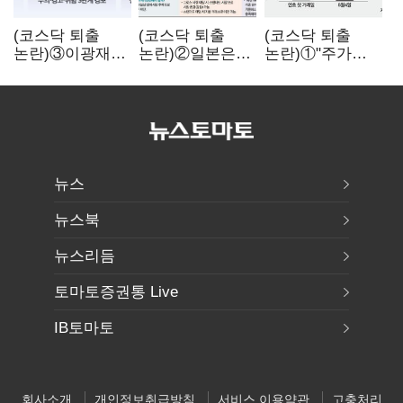
(코스닥 퇴출
(코스닥 퇴출
(코스닥 퇴출
논란)③이광재
논란)②일본은
논란)①"주가
"과속 잡더라도
5년
누르기 잡으려다
자동차 없애지는
기다려주는데
옥토 태운다"…
말아야"
우리는 당장
세법 개정안의
퇴출?…
맹점과 역설
시간만으론
부족한 코스닥
구하기
뉴스
뉴스북
뉴스리듬
토마토증권통 Live
IB토마토
회사소개
개인정보취급방침
서비스 이용약관
고충처리