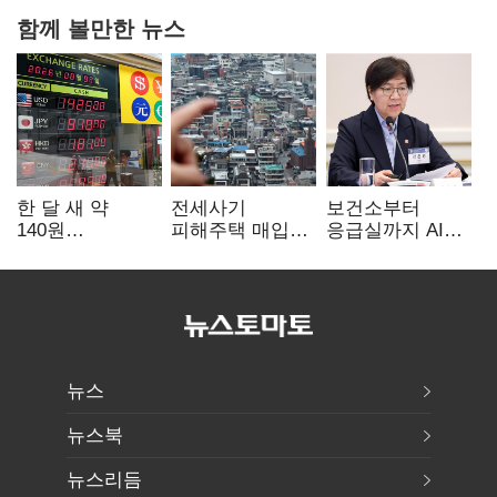
함께 볼만한 뉴스
한 달 새 약
전세사기
보건소부터
140원
피해주택 매입
응급실까지 AI
급락…'역대급
1만호 돌파…
확산…지역의료
엔저'에 원화
누적 피해자
혁신 본격화
변곡점
4만278명
뉴스
뉴스북
뉴스리듬