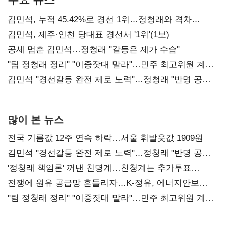
김민석, 누적 45.42%로 경선 1위…정청래와 격차
0.86%p(2보)
김민석, 제주·인천 당대표 경선서 '1위'(1보)
공세 멈춘 김민석…정청래 "갈등은 제가 수습"
"팀 정청래 정리" "이중잣대 말라"…민주 최고위원 계파
다툼 격화
김민석 "경선갈등 완전 제로 노력"…정청래 "반명 공세
사과부터"
많이 본 뉴스
전국 기름값 12주 연속 하락…서울 휘발윳값 1909원
김민석 "경선갈등 완전 제로 노력"…정청래 "반명 공세
사과부터"
'정청래 책임론' 꺼낸 친명계…친청계는 추가투표
때리기
전쟁에 원유 공급망 흔들리자…K-정유, 에너지안보
핵심으로 재부상
"팀 정청래 정리" "이중잣대 말라"…민주 최고위원 계파
다툼 격화