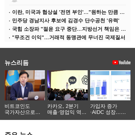
이란, 미국과 협상설 '전면 부인'…"원하는 만큼 전쟁 가능"
민주당 경남지사 후보에 김경수 단수공천 '유력'
국힘 소장파 "절윤 요구 중단…지방선거 책임은 장동혁 몫"
"무조건 이익"…거래적 동맹관에 무너진 국제질서
뉴스리듬
비트코인도
카카오, 2분기
가입자 증가
국가자산으로…'
매출·영업익 역대
·AIDC 성장…
보관·평가·처분'
최대…에이전트
SKT 2분기 성장
기준은 숙제
AI 수익화 관건
본궤도
주요 뉴스