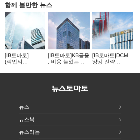
함께 볼만한 뉴스
[IB토마토]
[IB토마토]KB금융
[IB토마토]DCM
(락업의
, 비용 늘었는데
양강 전략
두얼굴)①한 달
실적 효율은
달랐다…
뒤 풀리는 FI
개선…증권 호황
승부처는 하반기
물량…새내기주
효과
금융채 빅딜
오버행 경계
뉴스
뉴스북
뉴스리듬