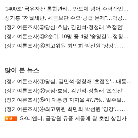
'1400조' 국유자산 통합관리…반도체 넘어 주력산업
구조혁신
성기홍 "전월세난, 세금보단 수요·공급 문제"…닥공
시사
(정기여론조사)②당심·호남, 김민석-정청래 '초접전'
(정기여론조사)③2순위, 10명 중 4명 '송영길'…정청래
'한 자릿수'
(정기여론조사)④최고위원 최민희·박선원 '양강'…
서미화·이성윤·임미애 뒤이어
많이 본 뉴스
(정기여론조사)①당심, 김민석·정청래 '초접전'…대통령
지지도 '50% 아래로'(종합)
(정기여론조사)②당심·호남, 김민석-정청래 '초접전'
(정기여론조사)⑤이 대통령 지지율 47.7%…일주일
만에 다시 40%대
(정기여론조사)④최고위원 최민희·박선원 '양강'…
서미화·이성윤·임미애 뒤이어
SK디앤디, 금감원 유증 제동에 장 초반 상한가