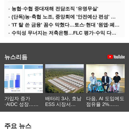
농협·수협 중대재해 전담조직 '유명무실'
(단독)농·축협 노조, 중앙회에 '안전예산 편성' 요구
'IT 탈 쓴 금융' 꼼수 막혔다…토스·현대 '원앱·페이' 전략 수정 불가피
수익성 무너지는 저축은행…FLC 평가·수익 다변화 시급
뉴스리듬
가입자 증가
배터리 3사, 호남
다음, AI 도입에도
·AIDC 성장…
ESS 시장서
점유율 2%…
SKT 2분기 성장
‘격돌’
에이전트
본궤도
차별화가 관건
주요 뉴스