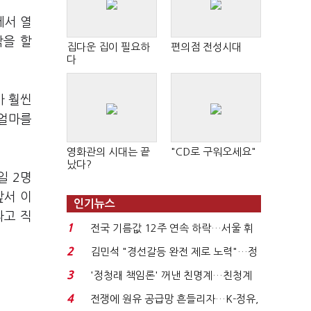
에서 열
각을 할
집다운 집이 필요하
편의점 전성시대
다
가 훨씬
 얼마를
영화관의 시대는 끝
"CD로 구워오세요"
났다?
일 2명
앞서 이
인기뉴스
라고 직
1
전국 기름값 12주 연속 하락…서울 휘
발윳값 1909원...
2
김민석 "경선갈등 완전 제로 노력"…정
청래 "반명 공세 사...
3
'정청래 책임론' 꺼낸 친명계…친청계
는 추가투표 때리기...
4
전쟁에 원유 공급망 흔들리자…K-정유,