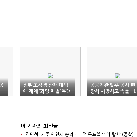
공
정부 초강경 산재 대책
공공기관 발주 공사 현
에 재계 ‘과잉 처벌’ 우려
장서 사망사고 속출…L
H 현장 '최다'
이 기자의 최신글
김민석, 제주·인천서 승리…누적 득표율 '1위 탈환'(종합)