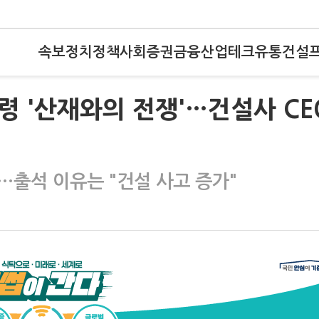
속보
정치
정책
사회
증권
금융
산업
테크
유통
건설
령 '산재와의 전쟁'…건설사 CE
'…출석 이유는 "건설 사고 증가"