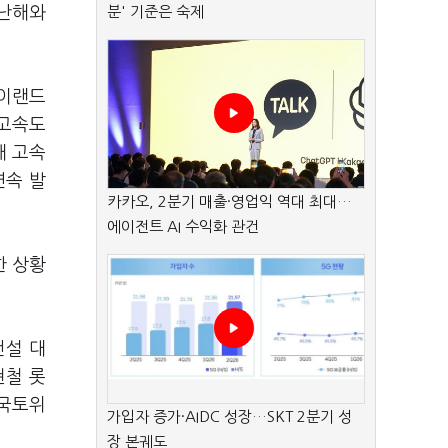
지난해와
분' 기준은 숙제
 이랜드
 고속도
해 고속
연속 발
카카오, 2분기 매출·영업익 역대 최대…
에이전트 AI 수익화 관건
한 상황
건설 대
현철 롯
 국토위
가입자 증가·AIDC 성장…SKT 2분기 성
장 본궤도