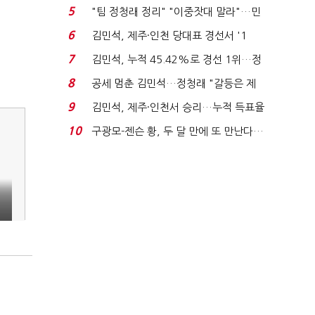
에너지안보 핵심...
5
"팀 정청래 정리" "이중잣대 말라"…민
주 최고위원 계파 다...
6
김민석, 제주·인천 당대표 경선서 '1
위'(1보)...
7
김민석, 누적 45.42%로 경선 1위…정
청래와 격차 0.86%p(...
8
공세 멈춘 김민석…정청래 "갈등은 제
가 수습"
9
김민석, 제주·인천서 승리…누적 득표율
'1위 탈환'(종합)...
10
구광모-젠슨 황, 두 달 만에 또 만난다…
로봇·AI 등 논...