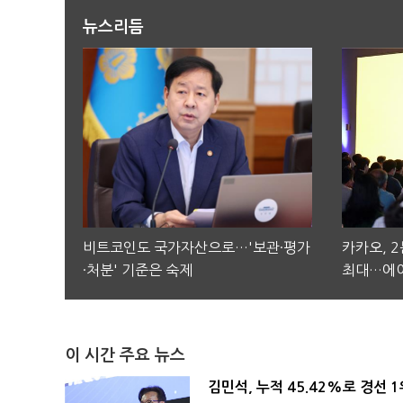
뉴스리듬
비트코인도 국가자산으로…'보관·평가
카카오, 
·처분' 기준은 숙제
최대…에이
이 시간 주요 뉴스
김민석, 누적 45.42%로 경선 