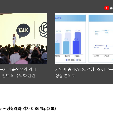
2분기 매출·영업익 역대
가입자 증가·AIDC 성장…SKT 2
전트 AI 수익화 관건
성장 본궤도
1위…정청래와 격차 0.86%p(2보)