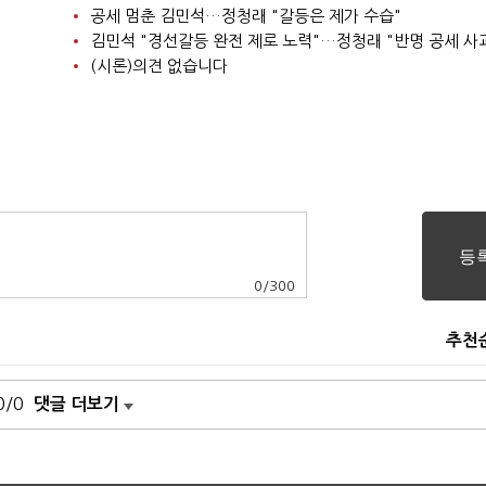
공세 멈춘 김민석…정청래 "갈등은 제가 수습"
김민석 "경선갈등 완전 제로 노력"…정청래 "반명 공세 사
(시론)의견 없습니다
0
/
300
추천
0/0
댓글 더보기