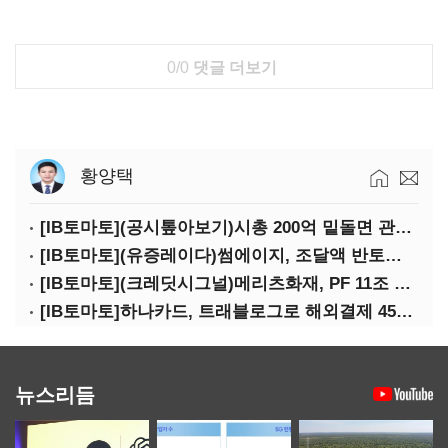
0/0
댓글 더보기
황양택
[IB토마토](공시톺아보기)시총 200억 밑돌면 관리종목…상폐 피하려면
[IB토마토](유증레이다)썸에이지, 조달액 반토막…시총 200억 못 넘으면 철회
[IB토마토](크레딧시그널)메리츠화재, PF 11조 노출…부동산 사업성 저하 우려
[IB토마토]하나카드, 트래블로그로 해외결제 45% 장악…카드이익은 제자리
뉴스리듬