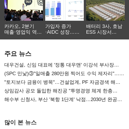
카카오, 2분기
가입자 증가
배터리 3사, 호남
매출·영업익 역대
·AIDC 성장…
ESS 시장서
최대…에이전트
SKT 2분기 성장
‘격돌’
AI 수익화 관건
본궤도
주요 뉴스
대우건설, 신임 대표에 '정통 대우맨' 이강석 부사장
내정
(SPC 민낯)③"일매출 280만원 찍어도 수익 제자리"…
점주 울리는 '상시 할인'
"토지보다 금융이 병목"…건설업계, PF 자금경색 해소
목소리
상임감사 공모 돌입한 해진공 "투명경영 체계 한층
강화"
해수부 신청사, 부산 '북항 1단계' 낙점…2030년 완공
목표
많이 본 뉴스