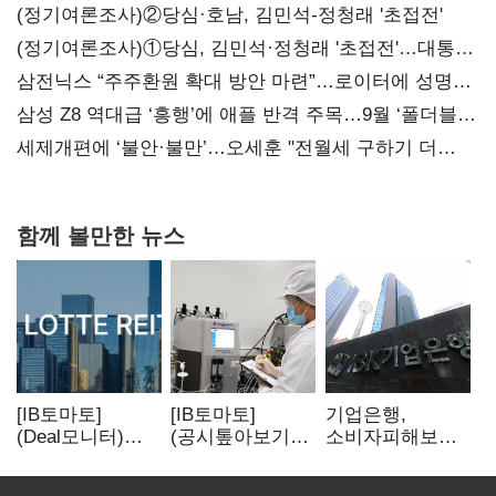
(정기여론조사)②당심·호남, 김민석-정청래 '초접전'
(정기여론조사)①당심, 김민석·정청래 '초접전'…대통령
지지도 '50% 아래로'(종합)
삼전닉스 “주주환원 확대 방안 마련”…로이터에 성명
보내
삼성 Z8 역대급 ‘흥행’에 애플 반격 주목…9월 ‘폴더블
대전’
세제개편에 ‘불안·불만’…오세훈 "전월세 구하기 더
힘들어질 것"
함께 볼만한 뉴스
[IB토마토]
[IB토마토]
기업은행,
(Deal모니터)
(공시톺아보기)
소비자피해보상
롯데리츠, 회사채
투자판단 공시,
부실심사·
발행…빠듯한
무엇이 '중요한
보이스피싱 공시