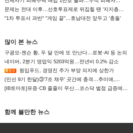
재건"
전세사기 피해주택 매입 1만호 돌파…누적 피해자
4만278명
문제는 전대 이후…선호투표제로 뒤집힐 땐 '지지층
불복'
"1차 투표서 과반" "게임 끝"…호남대전 앞두고 '충돌'
많이 본 뉴스
구광모-젠슨 황, 두 달 만에 또 만난다…로봇·AI 등 논의
네이버, 2분기 영업익 5203억원…전년비 0.2% 감소
윙입푸드, 경영진 주가 부양 의지에 상한가
(민선 9기 한달)③'7조 채무' 곳간에 충격…추미애,
20년만에 '비상재정' 선언 승부수
[IB토마토]유증·CB 줄줄이 무산…코스닥 벌점 급증에
상폐 압박
함께 볼만한 뉴스