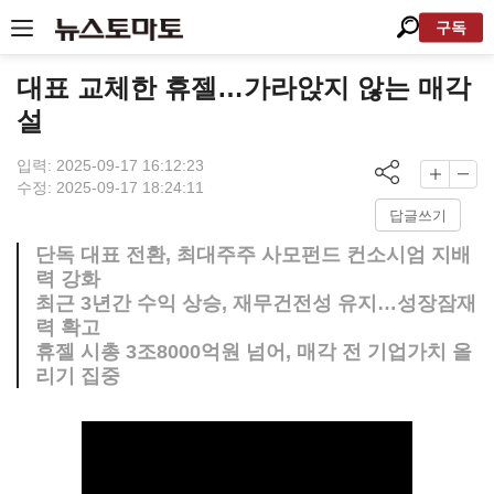
구독
대표 교체한 휴젤…가라앉지 않는 매각
설
입력: 2025-09-17 16:12:23
수정: 2025-09-17 18:24:11
답글쓰기
단독 대표 전환, 최대주주 사모펀드 컨소시엄 지배
력 강화
최근 3년간 수익 상승, 재무건전성 유지…성장잠재
력 확고
휴젤 시총 3조8000억원 넘어, 매각 전 기업가치 올
리기 집중