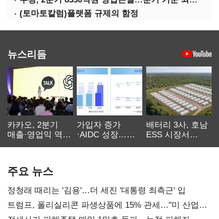
(토마토칼럼)플랫폼 규제의 함정
뉴스리듬
카카오, 2분기
가입자 증가
배터리 3사, 호남
매출·영업익 역대
·AIDC 성장…
ESS 시장서
최대…에이전트
SKT 2분기 성장
‘격돌’
AI 수익화 관건
본궤도
주요 뉴스
정청래 때리는 '김용'…더 세진 '대통령 최측근' 입
트럼프, 폴리실리콘 파생상품에 15% 관세…"미 산업