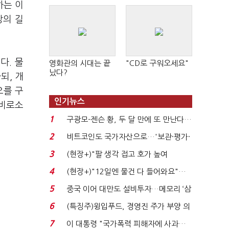
하는 이
장의 길
다. 물
영화관의 시대는 끝
"CD로 구워오세요"
났다?
되, 개
오를 구
인기뉴스
 비로소
1
구광모-젠슨 황, 두 달 만에 또 만난다…
로봇·AI 등 논...
2
비트코인도 국가자산으로…'보관·평가·
처분' 기준은 ...
3
(현장+)"팔 생각 접고 호가 높여
요"…'덜 똘똘한 한 채' 20...
4
(현장+)"12일엔 물건 다 들어와요"…
빈 매대 채우며 문 연 ...
5
중국 이어 대만도 설비투자…메모리 ‘삼
국전쟁’
6
(특징주)윙입푸드, 경영진 주가 부양 의
지에 상한가...
7
이 대통령 "국가폭력 피해자에 사과…