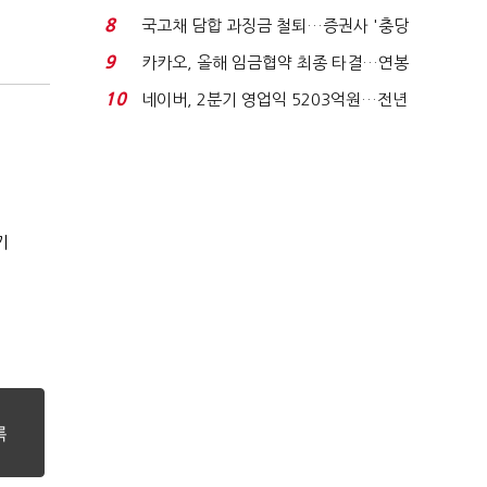
적극적 조사로 진...
8
국고채 담합 과징금 철퇴…증권사 '충당
금 폭탄' 우려...
9
카카오, 올해 임금협약 최종 타결…연봉
6.3% 인상·격려...
10
네이버, 2분기 영업익 5203억원…전년
비 0.2% 감소...
기