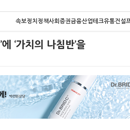
속보
정치
정책
사회
증권
금융
산업
테크
유통
건설
진’에 ‘가치의 나침반’을