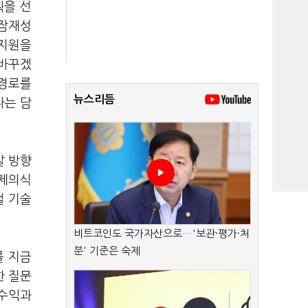
획을 선
 잠재성
 지원을
 바꾸겠
 경로를
뉴스리듬
다는 담
갈 방향
문제의식
낼 기술
비트코인도 국가자산으로…'보관·평가·처
분' 기준은 숙제
를 지금
한 질문
 수익과