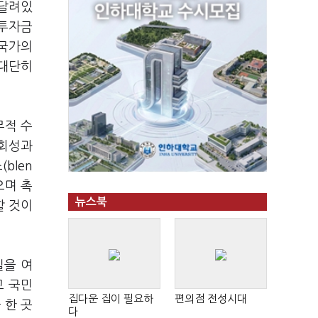
 달려있
 투자금
 국가의
 대단히
무적 수
사회성과
blen
으며 촉
뉴스북
할 것이
길을 여
고 국민
집다운 집이 필요하
편의점 전성시대
 한 곳
다