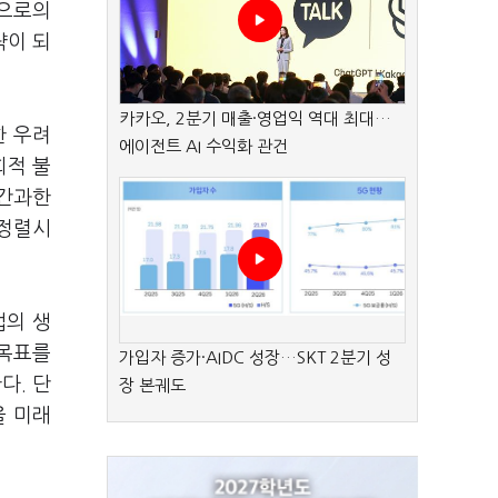
성으로의
략이 되
카카오, 2분기 매출·영업익 역대 최대…
한 우려
에이전트 AI 수익화 관건
회적 불
 간과한
 정렬시
업의 생
 목표를
가입자 증가·AIDC 성장…SKT 2분기 성
다. 단
장 본궤도
을 미래