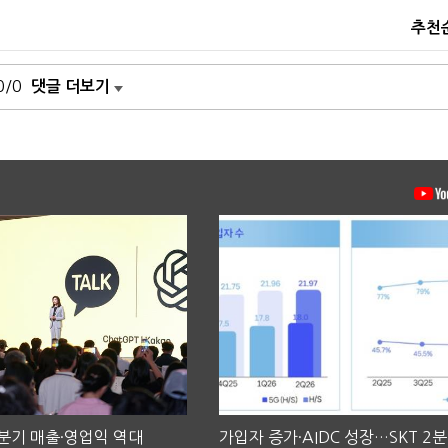
추천
0/0
댓글 더보기
2분기 매출·영업익 역대
가입자 증가·AIDC 성장…SKT 2