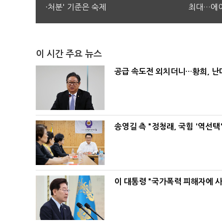
·처분' 기준은 숙제
최대…에이
이 시간 주요 뉴스
공급 속도전 외치더니…황희, 난
송영길 측 "정청래, 국힘 '역선
이 대통령 "국가폭력 피해자에 