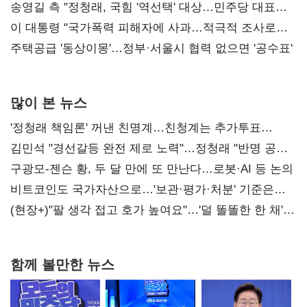
리모델링' 제안
송영길 측 "정청래, 국힘 '역선택' 대상…민주당 대표로
총선 지휘 못해"
이 대통령 "국가폭력 피해자에 사과…적극적 조사로
진실 밝혀야"
주택공급 '동상이몽'…정부·서울시 협력 없으면 '공수표'
많이 본 뉴스
'정청래 책임론' 꺼낸 친명계…친청계는 추가투표
때리기
김민석 "경선갈등 완전 제로 노력"…정청래 "반명 공세
사과부터"
구광모-젠슨 황, 두 달 만에 또 만난다…로봇·AI 등 논의
비트코인도 국가자산으로…'보관·평가·처분' 기준은
숙제
(현장+)"팔 생각 접고 호가 높여요"…'덜 똘똘한 한 채'
20억 키맞추기
함께 볼만한 뉴스