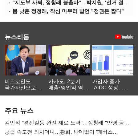
"지도부 사퇴, 정청래 불출마"…박지원, '선거 결과 책임' 강조
몸 낮춘 정청래, 작심 마무리 발언 "정권은 짧다"
뉴스리듬
비트코인도
카카오, 2분기
가입자 증가
국가자산으로…'
매출·영업익 역대
·AIDC 성장…
보관·평가·처분'
최대…에이전트
SKT 2분기 성장
기준은 숙제
AI 수익화 관건
본궤도
주요 뉴스
김민석 "경선갈등 완전 제로 노력"…정청래 "반명 공세
사과부터"
공급 속도전 외치더니…황희, 난데없이 '폐버스