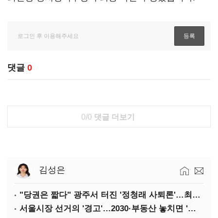
댓글
0
0/0
댓글 더보기
김성은
"당권은 짧다" 광주서 터진 '정청래 사퇴론'…최고위 '아수라장'
서울시장 선거의 '경고'…2030·부동산 놓치면 '총선도 대선도' 패배