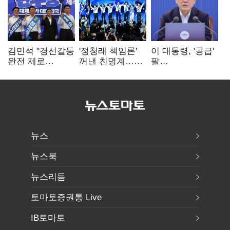
김민석 "경선갈등
'정청래 책임론'
이 대통령, '공급'
완전 제로
꺼낸 친명계…
팔
노력"…정청래
친청계는
걷어붙였는데…
"반명 공세
추가투표 때리기
여 내부선
사과부터"
'부동산
망언'(종합)
뉴스
뉴스북
뉴스리듬
토마토증권통 Live
IB토마토